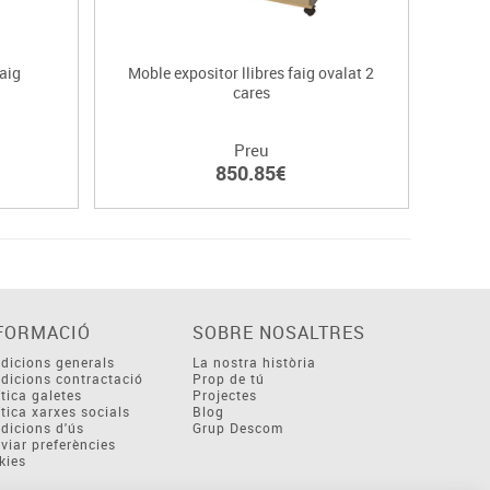
faig
Moble expositor llibres faig ovalat 2
Moble
cares
Preu
850.85€
FORMACIÓ
SOBRE NOSALTRES
dicions generals
La nostra història
dicions contractació
Prop de tú
ítica galetes
Projectes
ítica xarxes socials
Blog
dicions d'ús
Grup Descom
viar preferències
kies