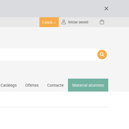
Iniciar sessió
Català
Catàlegs
Ofertes
Contacte
Material alumnes
Gimnàs
Hockey
Piscina
Protecció esportiva