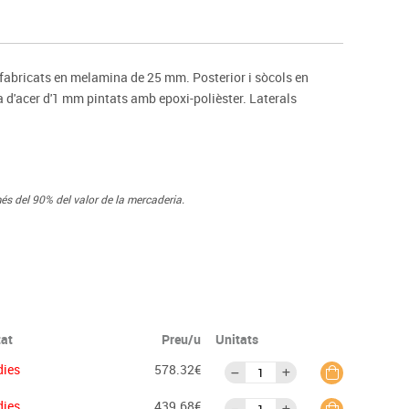
s
Psicomotricitat
Esports raqueta
Gimnàstica rítmica
ls fabricats en melamina de 25 mm. Posterior i sòcols en
 d'acer d'1 mm pintats amb epoxi-polièster. Laterals
és del 90% del valor de la mercaderia.
tat
Preu/u
Unitats
dies
578.32€
dies
439.68€