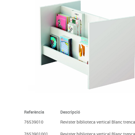
Complements d'oficina
Construccions
Mobiliari tecnològic
Músi
Plastificació, enquadernació i destrucció
Espais exteriors
Monitors interactiu
Mate
Informàtica
Psicomotricitat
Cièn
Higiene
Jocs simbòlics
Dibuix tècnic i artístic
Material escolar
Referència
Descripció
76539010
Revister biblioteca vertical Blanc trenca
7653901001
Revister biblioteca vertical Blanc trenca