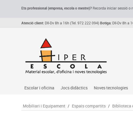
Ets professional (empresa,
escola
o mestre)
?
Recorda
iniciar sessió o r
Atenció client:
Dll-Dv 8h a 16h (Tel. 972 222 094)
Botiga:
Dll-Dv 8h a 1
Escolar i oficina
Jocs didàctics
Noves tecnologies
Arxiu, carpetes i classificadors
Primeres edats
Audio
Mobiliari i Equipament
/
Espais compartits
/
Biblioteca 
Medi 
Paper i manipulats
Espais multisensorials
Càmeres videoconfe
Assoc
Manualitats
Jocs heurístics
Cartelleria digital
Jocs
Escriptura i correcció
Motricitat fina
Connectivitat i seny
Llen