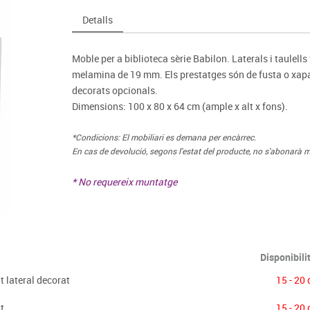
Espais compartits
Complements esportiu
ca
Videoprojecció
Detalls
s
Taules escolars, abatibles i polivalents
Entrenament
màtiques
Mobles escolars, casellers i cubeters
Equipament
cies
Moble per a biblioteca sèrie Babilon. Laterals i taulel
Penjadors, prestatges i taquilles
Foam
melamina de 19 mm. Els prestatges són de fusta o xapa
Cadires, bancs i tamborets
decorats opcionals.
Dimensions: 100 x 80 x 64 cm (ample x alt x fons).
*Condicions: El mobiliari es demana per encàrrec.
En cas de devolució, segons l'estat del producte, no s'abonarà m
* No requereix muntatge
Disponibili
t lateral decorat
15 - 20 
t
15 - 20 