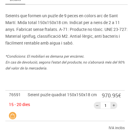
Seients que formen un puzle de 9 peces en colors arc de Sant
Martí. Mida total 150x150x18 cm. Indicat per a nens de 2 a 11
anys. Fabricat sense ftalats. A-71: Producte no tòxic. UNE 23-727:
Material ignífug, classificació M2. Antial·lèrgic, anti bacteris i
fàcilment rentable amb aigua i sabó.
*Condicions: El mobiliari es demana per encàrrec.
En cas de devolució, segons l'estat del producte, no s'abonarà més del 90%
del valor de la mercaderia.
76591
Seient puzle quadrat 150x150x18 cm
970.95€
15 - 20 dies
IVA inclòs