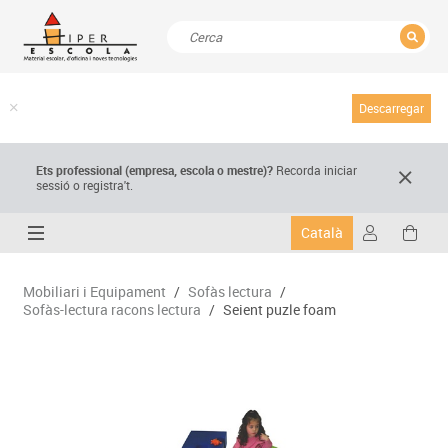
TANCAR
Resultats de la recerca
Descarregar
Ets professional (empresa,
escola
o mestre)
?
Recorda
iniciar
sessió o registra't.
Català
Mobiliari i Equipament
/
Sofàs lectura
/
Sofàs-lectura racons lectura
/
Seient puzle foam