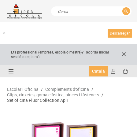
TANCAR
Resultats de la recerca
Descarregar
Ets professional (empresa,
escola
o mestre)
?
Recorda
iniciar
sessió o registra't.
Català
Escolar i Oficina
/
Complements d'oficina
/
Clips, xinxetes, goma elàstica, pinces i fàsteners
/
Set oficina Fluor Collection Apli