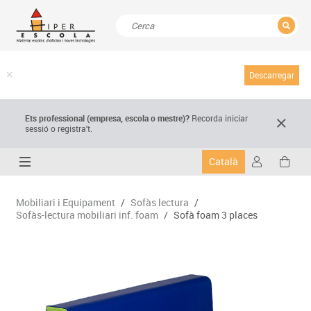
TANCAR
Resultats de la recerca
Descarregar
Ets professional (empresa,
escola
o mestre)
?
Recorda
iniciar
sessió o registra't.
Català
Mobiliari i Equipament
/
Sofàs lectura
/
Sofàs-lectura mobiliari inf. foam
/
Sofà foam 3 places