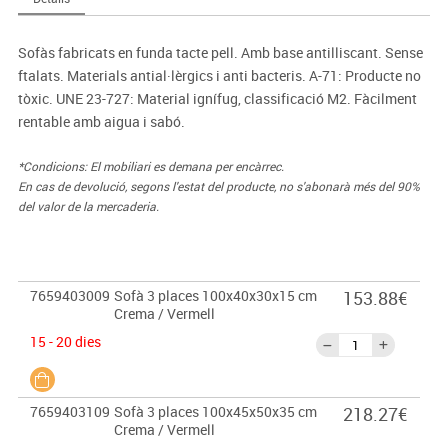
Sofàs fabricats en funda tacte pell. Amb base antilliscant. Sense
ftalats. Materials antial·lèrgics i anti bacteris. A-71: Producte no
tòxic. UNE 23-727: Material ignífug, classificació M2. Fàcilment
rentable amb aigua i sabó.
*Condicions: El mobiliari es demana per encàrrec.
En cas de devolució, segons l'estat del producte, no s'abonarà més del 90%
del valor de la mercaderia.
7659403009
Sofà 3 places 100x40x30x15 cm
153.88€
Crema / Vermell
15 - 20 dies
7659403109
Sofà 3 places 100x45x50x35 cm
218.27€
Crema / Vermell