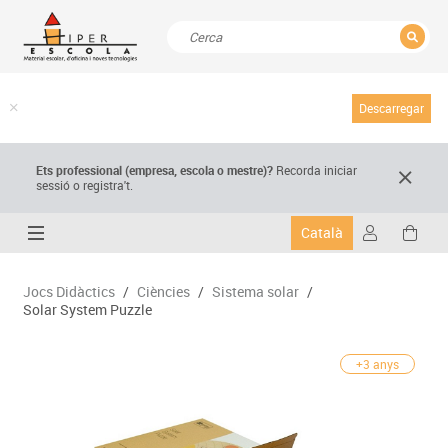
TANCAR
Resultats de la recerca
Descarregar
Ets professional (empresa,
escola
o mestre)
?
Recorda
iniciar
sessió o registra't.
Català
Jocs Didàctics
/
Ciències
/
Sistema solar
/
Solar System Puzzle
+3 anys