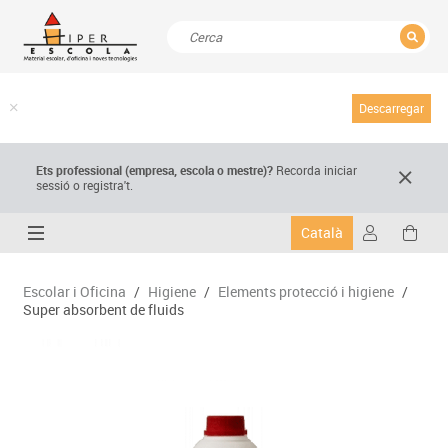
TANCAR
Resultats de la recerca
Descarregar
Ets professional (empresa,
escola
o mestre)
?
Recorda
iniciar
sessió o registra't.
Català
Escolar i Oficina
/
Higiene
/
Elements protecció i higiene
/
Super absorbent de fluids