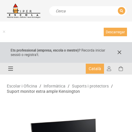
TANCAR
Resultats de la recerca
Descarregar
Ets professional (empresa,
escola
o mestre)
?
Recorda
iniciar
sessió o registra't.
Català
Escolar i Oficina
/
Informàtica
/
Suports i protectors
/
Suport monitor extra ample Kensington