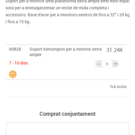
Suport per a monitor amb plataforma extra ample amb molt espai
sota per a emmagatzemar un teclat de mida completa i
accessoris. Base d'acer per a monitors externs de fins a 32" i 20 kg
i fins a 15 kg.
60828
Suport Kensington per a monitor extra
31.24€
ample
7 - 10 dies
IVA inclòs
Comprat conjuntament