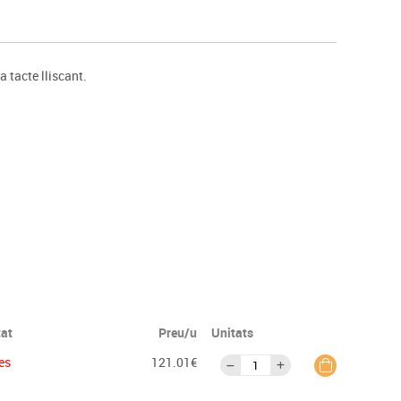
s
Psicomotricitat
Esports raqueta
Gimnàstica rítmica
 tacte lliscant.
tat
Preu/u
Unitats
es
121.01€