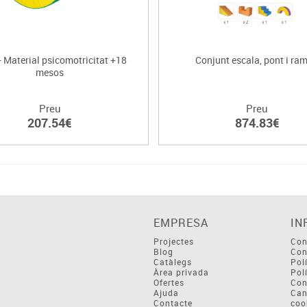
- Material psicomotricitat +18
Conjunt escala, pont i ra
mesos
Preu
Preu
207.54€
874.83€
EMPRESA
IN
Projectes
Con
Blog
Con
Catàlegs
Pol
Àrea privada
Pol
Ofertes
Con
Ajuda
Can
Contacte
coo