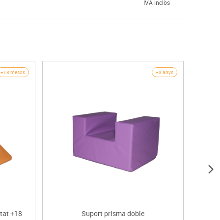
IVA inclòs
+18 mesos
+3 anys
tat +18
Suport prisma doble