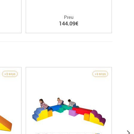
Preu
144.09€
+3 anys
+3 anys