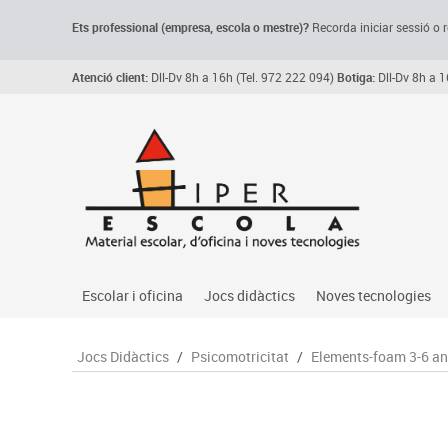
Ets professional (empresa,
escola
o mestre)
?
Recorda
iniciar sessió o r
Atenció client:
Dll-Dv 8h a 16h (Tel. 972 222 094)
Botiga:
Dll-Dv 8h a 1
Escolar i oficina
Jocs didàctics
Noves tecnologies
Arxiu, carpetes i classificadors
Primeres edats
Audio
Jocs Didàctics
/
Psicomotricitat
/
Elements-foam 3-6 a
Medi 
Paper i manipulats
Espais multisensorials
Càmeres videoconfe
Assoc
Manualitats
Jocs heurístics
Cartelleria digital
Jocs
Escriptura i correcció
Motricitat fina
Connectivitat i seny
Llen