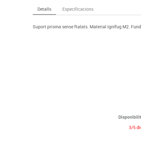
Espais compartits
Complements esportiu
ca
Videoprojecció
Detalls
Especificacions
s
Taules escolars, abatibles i polivalents
Entrenament
màtiques
Mobles escolars, casellers i cubeters
Equipament
cies
Suport prisma sense ftalats. Material ignífug M2. Funda
Penjadors, prestatges i taquilles
Foam
Cadires, bancs i tamborets
Disponibili
3/5 di