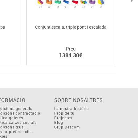
mpa
Conjunt escala, triple pont i escalada
Prism
Preu
1384.30€
FORMACIÓ
SOBRE NOSALTRES
dicions generals
La nostra història
dicions contractació
Prop de tú
ítica galetes
Projectes
ítica xarxes socials
Blog
dicions d'ús
Grup Descom
viar preferències
kies