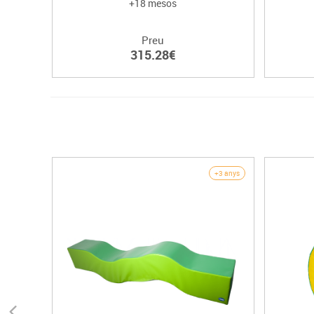
+18 mesos
Preu
315.28€
+3 anys