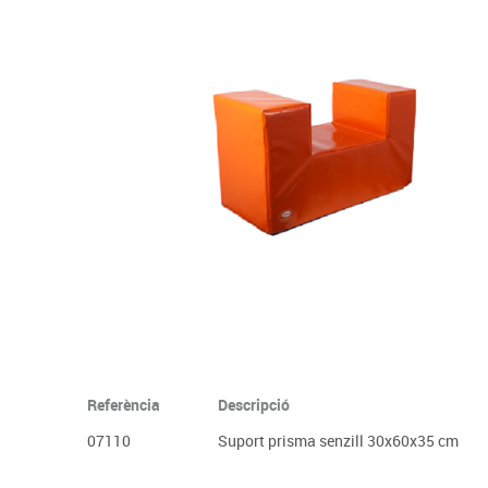
Complements d'oficina
Construccions
Mobiliari tecnològic
Músi
Plastificació, enquadernació i destrucció
Espais exteriors
Monitors interactiu
Mate
Informàtica
Psicomotricitat
Cièn
Higiene
Jocs simbòlics
Dibuix tècnic i artístic
Material escolar
Referència
Descripció
07110
Suport prisma senzill 30x60x35 cm