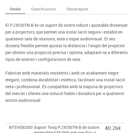
Detalls
Especificacions
Descàrregues
El PJ3030TN-B és un suport de sostre robust i ajustable dissenyat
per a projectors, que permet una instal·lació segura i estable en
qualsevol sala de reunions, aula o espai audiovisual. El seu
disseny flexible permet ajustar la distància i l’angle del projector
per obtenir una projecció precisa i òptima, adaptant-se a diferents
tipus de sostres i configuracions de sala.
Fabricat amb materials resistents i amb un acabament negre
elegant, combina durabilitat i estètica, facilitant una instal·lació
neta i professional. És compatible amb la majoria de projectors
del mercat i ofereix una solució fiable i duradora per a qualsevol
entorn audiovisual.
NT5VID0300
Suport Tooq PJ3030TN-B de sostre
40.26€
extensible 545-900 mm pes fins a