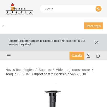
TANCAR
Resultats de la recerca
Descarregar
Ets professional (empresa,
escola
o mestre)
?
Recorda
iniciar
sessió o registra't.
Català
Noves Tecnologies
/
Suports
/
Videoprojectors sostre
/
Tooq PJ3030TN-B suport sostre extensible 545-900 m