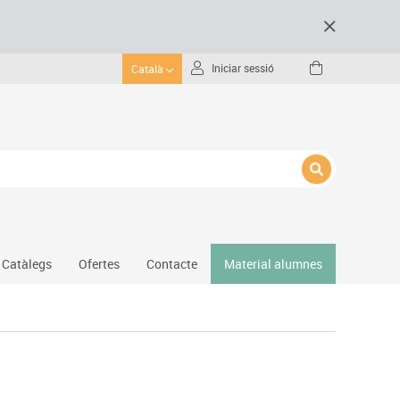
Iniciar sessió
Català
Catàlegs
Ofertes
Contacte
Material alumnes
Gimnàs
Hockey
Piscina
Protecció esportiva