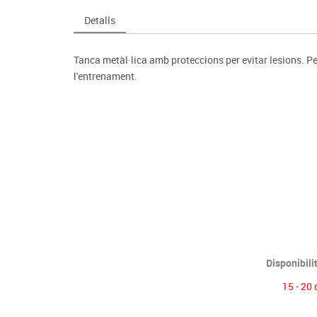
Espais compartits
Complements esportiu
ca
Videoprojecció
Detalls
s
Taules escolars, abatibles i polivalents
Entrenament
màtiques
Mobles escolars, casellers i cubeters
Equipament
cies
Tanca metàl·lica amb proteccions per evitar lesions. Pe
Penjadors, prestatges i taquilles
Foam
l'entrenament.
Cadires, bancs i tamborets
Disponibili
15 - 20 