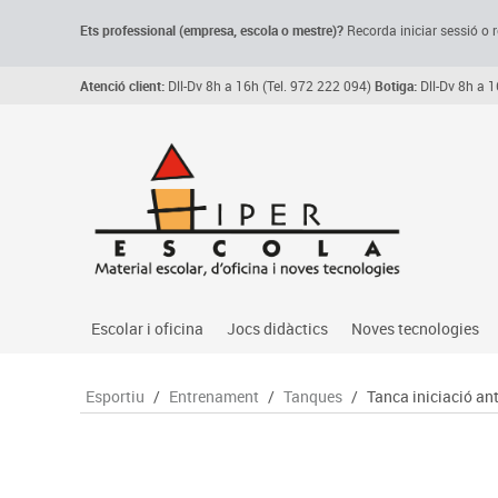
Ets professional (empresa,
escola
o mestre)
?
Recorda
iniciar sessió o r
Atenció client:
Dll-Dv 8h a 16h (Tel. 972 222 094)
Botiga:
Dll-Dv 8h a 1
Escolar i oficina
Jocs didàctics
Noves tecnologies
Arxiu, carpetes i classificadors
Primeres edats
Audio
Esportiu
/
Entrenament
/
Tanques
/
Tanca iniciació ant
Medi 
Paper i manipulats
Espais multisensorials
Càmeres videoconfe
Assoc
Manualitats
Jocs heurístics
Cartelleria digital
Jocs
Escriptura i correcció
Motricitat fina
Connectivitat i seny
Llen