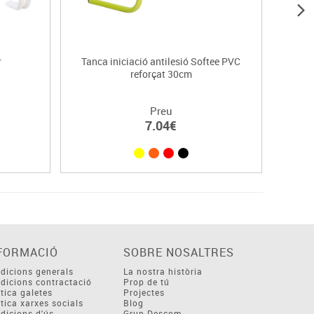
r
Tanca iniciació antilesió Softee PVC
reforçat 30cm
Preu
7.04€
FORMACIÓ
SOBRE NOSALTRES
dicions generals
La nostra història
dicions contractació
Prop de tú
ítica galetes
Projectes
ítica xarxes socials
Blog
dicions d'ús
Grup Descom