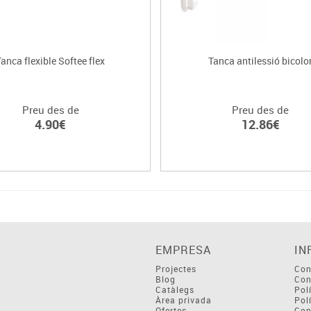
Tanca flexible Softee flex
Tanca antilessió bicolo
Preu des de
Preu des de
4.90€
12.86€
EMPRESA
IN
Projectes
Con
Blog
Con
Catàlegs
Pol
Àrea privada
Pol
Ofertes
Con