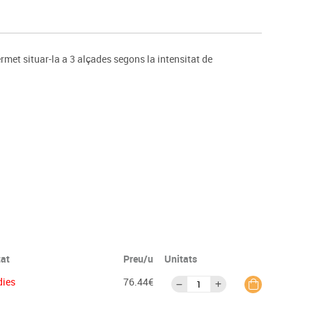
s
Psicomotricitat
Esports raqueta
Gimnàstica rítmica
rmet situar-la a 3 alçades segons la intensitat de
tat
Preu/u
Unitats
dies
76.44€