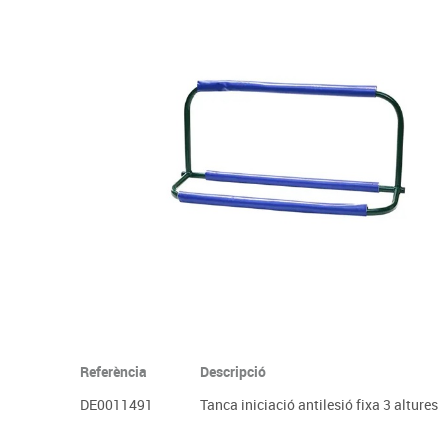
Complements d'oficina
Construccions
Mobiliari tecnològic
Músi
Plastificació, enquadernació i destrucció
Espais exteriors
Monitors interactiu
Mate
Informàtica
Psicomotricitat
Cièn
Higiene
Jocs simbòlics
Dibuix tècnic i artístic
Material escolar
Referència
Descripció
DE0011491
Tanca iniciació antilesió fixa 3 altures