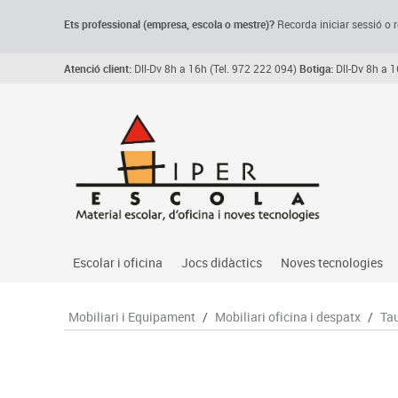
Ets professional (empresa,
escola
o mestre)
?
Recorda
iniciar sessió o r
Atenció client:
Dll-Dv 8h a 16h (Tel. 972 222 094)
Botiga:
Dll-Dv 8h a 1
Escolar i oficina
Jocs didàctics
Noves tecnologies
Arxiu, carpetes i classificadors
Primeres edats
Audio
Mobiliari i Equipament
/
Mobiliari oficina i despatx
/
Tau
Medi 
Paper i manipulats
Espais multisensorials
Càmeres videoconfe
Assoc
Manualitats
Jocs heurístics
Cartelleria digital
Jocs
Escriptura i correcció
Motricitat fina
Connectivitat i seny
Llen