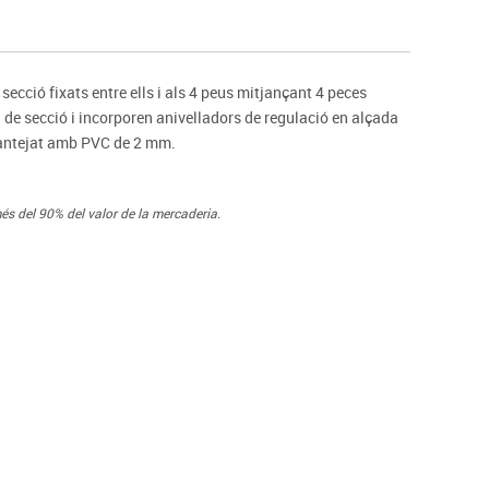
s
Psicomotricitat
Esports raqueta
Gimnàstica rítmica
ecció fixats entre ells i als 4 peus mitjançant 4 peces
. de secció i incorporen anivelladors de regulació en alçada
cantejat amb PVC de 2 mm.
és del 90% del valor de la mercaderia.