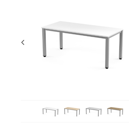
Complements d'oficina
Construccions
Mobiliari tecnològic
Músi
Plastificació, enquadernació i destrucció
Espais exteriors
Monitors interactiu
Mate
Informàtica
Psicomotricitat
Cièn
Higiene
Jocs simbòlics
Dibuix tècnic i artístic
Material escolar