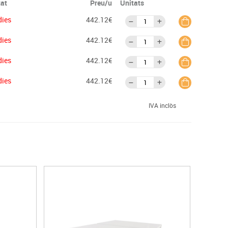
tat
Preu/u
Unitats
dies
442.12€
dies
442.12€
dies
442.12€
dies
442.12€
IVA inclòs