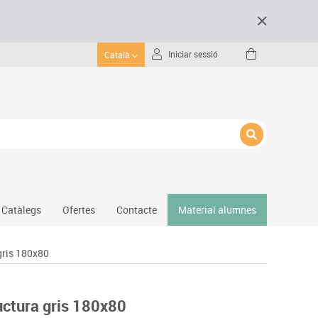
Iniciar sessió
Català
Catàlegs
Ofertes
Contacte
Material alumnes
gris 180x80
Gimnàs
Hockey
Piscina
uctura gris 180x80
Protecció esportiva