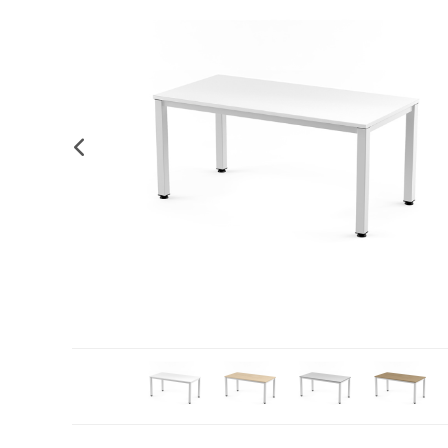
Complements d'oficina
Construccions
Mobiliari tecnològic
Músi
Plastificació, enquadernació i destrucció
Espais exteriors
Monitors interactiu
Mate
Informàtica
Psicomotricitat
Cièn
Higiene
Jocs simbòlics
Dibuix tècnic i artístic
Material escolar