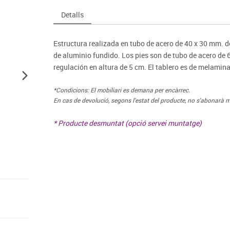
Espais compartits
Complements esportiu
ca
Videoprojecció
Detalls
s
Taules escolars, abatibles i polivalents
Entrenament
màtiques
Mobles escolars, casellers i cubeters
Equipament
cies
Estructura realizada en tubo de acero de 40 x 30 mm. de
Penjadors, prestatges i taquilles
Foam
de aluminio fundido. Los pies son de tubo de acero de 
Cadires, bancs i tamborets
regulación en altura de 5 cm. El tablero es de melami
*Condicions: El mobiliari es demana per encàrrec.
En cas de devolució, segons l'estat del producte, no s'abonarà m
* Producte desmuntat (opció servei muntatge)