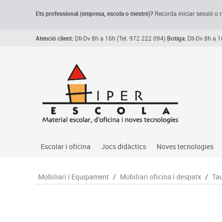
Ets professional (empresa,
escola
o mestre)
?
Recorda
iniciar sessió o r
Atenció client:
Dll-Dv 8h a 16h (Tel. 972 222 094)
Botiga:
Dll-Dv 8h a 1
Escolar i oficina
Jocs didàctics
Noves tecnologies
Arxiu, carpetes i classificadors
Primeres edats
Audio
Mobiliari i Equipament
/
Mobiliari oficina i despatx
/
Tau
Medi 
Paper i manipulats
Espais multisensorials
Càmeres videoconfe
Assoc
Manualitats
Jocs heurístics
Cartelleria digital
Jocs
Escriptura i correcció
Motricitat fina
Connectivitat i seny
Llen