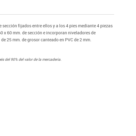
s
Psicomotricitat
Esports raqueta
Gimnàstica rítmica
 sección fijados entre ellos y a los 4 pies mediante 4 piezas
60 x 60 mm. de sección e incorporan niveladores de
na de 25 mm. de grosor canteado en PVC de 2 mm.
és del 90% del valor de la mercaderia.