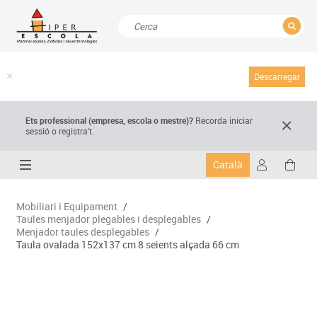
TANCAR
Resultats de la recerca
Descarregar
Ets professional (empresa,
escola
o mestre)
?
Recorda
iniciar
sessió o registra't.
Català
Mobiliari i Equipament
/
Taules menjador plegables i desplegables
/
Menjador taules desplegables
/
Taula ovalada 152x137 cm 8 seients alçada 66 cm