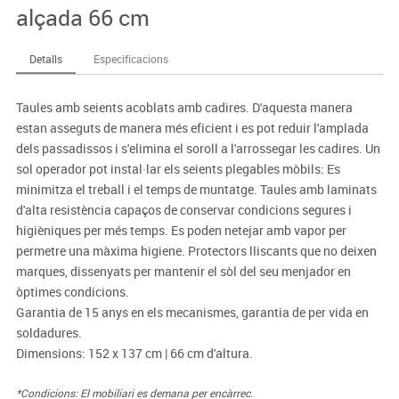
alçada 66 cm
Detalls
Especificacions
Taules amb seients acoblats amb cadires. D'aquesta manera
estan asseguts de manera més eficient i es pot reduir l'amplada
dels passadissos i s'elimina el soroll a l'arrossegar les cadires. Un
sol operador pot instal·lar els seients plegables mòbils: Es
minimitza el treball i el temps de muntatge. Taules amb laminats
d'alta resistència capaços de conservar condicions segures i
higièniques per més temps. Es poden netejar amb vapor per
permetre una màxima higiene. Protectors lliscants que no deixen
marques, dissenyats per mantenir el sòl del seu menjador en
òptimes condicions.
Garantia de 15 anys en els mecanismes, garantia de per vida en
soldadures.
Dimensions: 152 x 137 cm | 66 cm d'altura.
*Condicions: El mobiliari es demana per encàrrec.