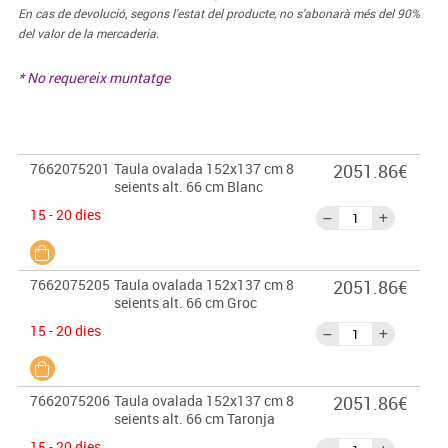
En cas de devolució, segons l'estat del producte, no s'abonarà més del 90%
del valor de la mercaderia.
* No requereix muntatge
7662075201
Taula ovalada 152x137 cm 8
2051.86€
seients alt. 66 cm Blanc
15 - 20 dies
7662075205
Taula ovalada 152x137 cm 8
2051.86€
seients alt. 66 cm Groc
15 - 20 dies
7662075206
Taula ovalada 152x137 cm 8
2051.86€
seients alt. 66 cm Taronja
15 - 20 dies