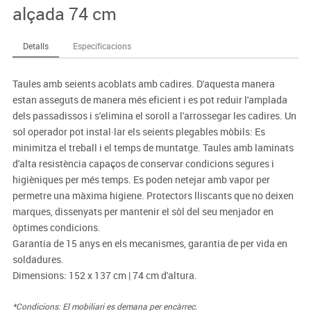
alçada 74 cm
Detalls
Especificacions
Taules amb seients acoblats amb cadires. D'aquesta manera
estan asseguts de manera més eficient i es pot reduir l'amplada
dels passadissos i s'elimina el soroll a l'arrossegar les cadires. Un
sol operador pot instal·lar els seients plegables mòbils: Es
minimitza el treball i el temps de muntatge. Taules amb laminats
d'alta resistència capaços de conservar condicions segures i
higièniques per més temps. Es poden netejar amb vapor per
permetre una màxima higiene. Protectors lliscants que no deixen
marques, dissenyats per mantenir el sòl del seu menjador en
òptimes condicions.
Garantia de 15 anys en els mecanismes, garantia de per vida en
soldadures.
Dimensions: 152 x 137 cm | 74 cm d'altura.
*Condicions: El mobiliari es demana per encàrrec.