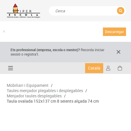
TANCAR
Resultats de la recerca
Descarregar
Ets professional (empresa,
escola
o mestre)
?
Recorda
iniciar
sessió o registra't.
Català
Mobiliari i Equipament
/
Taules menjador plegables i desplegables
/
Menjador taules desplegables
/
Taula ovalada 152x137 cm 8 seients alçada 74 cm