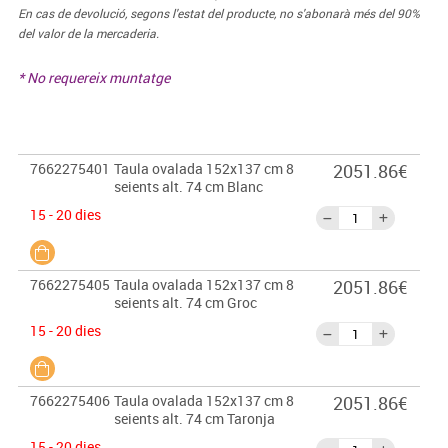
En cas de devolució, segons l'estat del producte, no s'abonarà més del 90%
del valor de la mercaderia.
* No requereix muntatge
7662275401
Taula ovalada 152x137 cm 8
2051.86€
seients alt. 74 cm Blanc
15 - 20 dies
7662275405
Taula ovalada 152x137 cm 8
2051.86€
seients alt. 74 cm Groc
15 - 20 dies
7662275406
Taula ovalada 152x137 cm 8
2051.86€
seients alt. 74 cm Taronja
15 - 20 dies