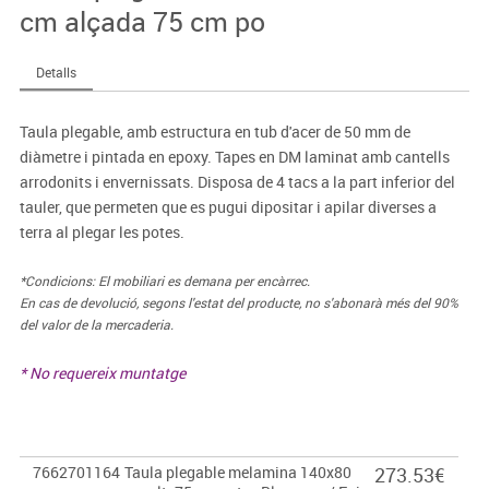
cm alçada 75 cm po
Detalls
Taula plegable, amb estructura en tub d'acer de 50 mm de
diàmetre i pintada en epoxy. Tapes en DM laminat amb cantells
arrodonits i envernissats. Disposa de 4 tacs a la part inferior del
tauler, que permeten que es pugui dipositar i apilar diverses a
terra al plegar les potes.
*Condicions: El mobiliari es demana per encàrrec.
En cas de devolució, segons l'estat del producte, no s'abonarà més del 90%
del valor de la mercaderia.
* No requereix muntatge
7662701164
Taula plegable melamina 140x80
273.53€