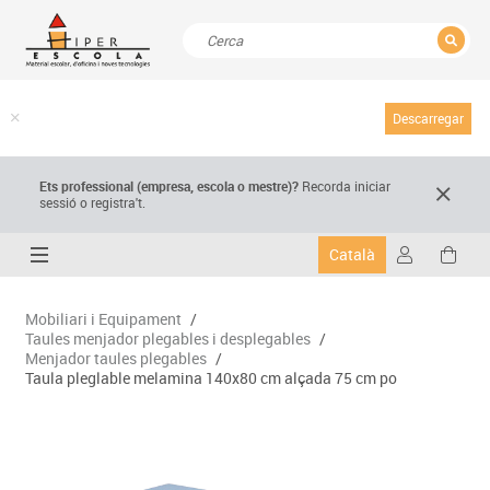
TANCAR
Resultats de la recerca
Descarregar
Ets professional (empresa,
escola
o mestre)
?
Recorda
iniciar
sessió o registra't.
Català
Mobiliari i Equipament
/
Taules menjador plegables i desplegables
/
Menjador taules plegables
/
Taula pleglable melamina 140x80 cm alçada 75 cm po