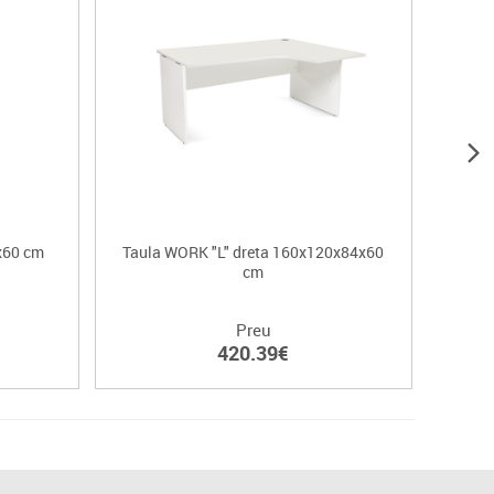
x60 cm
Taula WORK "L" dreta 160x120x84x60
cm
Preu
420.39€