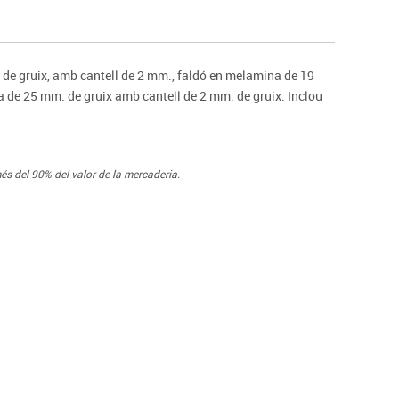
s
Psicomotricitat
Esports raqueta
Gimnàstica rítmica
e gruix, amb cantell de 2 mm., faldó en melamina de 19
 de 25 mm. de gruix amb cantell de 2 mm. de gruix. Inclou
és del 90% del valor de la mercaderia.