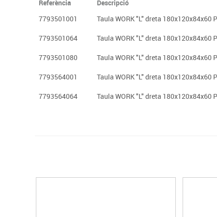
Referència
Descripció
7793501001
Taula WORK "L" dreta 180x120x84x60 Po
7793501064
Taula WORK "L" dreta 180x120x84x60 Po
7793501080
Taula WORK "L" dreta 180x120x84x60 Po
7793564001
Taula WORK "L" dreta 180x120x84x60 Po
7793564064
Taula WORK "L" dreta 180x120x84x60 Po