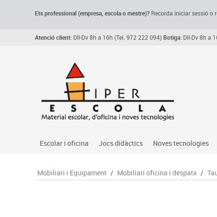
Ets professional (empresa,
escola
o mestre)
?
Recorda
iniciar sessió o r
Atenció client:
Dll-Dv 8h a 16h (Tel. 972 222 094)
Botiga:
Dll-Dv 8h a 1
Escolar i oficina
Jocs didàctics
Noves tecnologies
Arxiu, carpetes i classificadors
Primeres edats
Audio
Mobiliari i Equipament
/
Mobiliari oficina i despatx
/
Tau
Medi 
Paper i manipulats
Espais multisensorials
Càmeres videoconfe
Assoc
Manualitats
Jocs heurístics
Cartelleria digital
Jocs
Escriptura i correcció
Motricitat fina
Connectivitat i seny
Llen