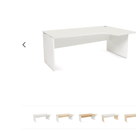
Complements d'oficina
Construccions
Mobiliari tecnològic
Músi
Plastificació, enquadernació i destrucció
Espais exteriors
Monitors interactiu
Mate
Informàtica
Psicomotricitat
Cièn
Higiene
Jocs simbòlics
Dibuix tècnic i artístic
Material escolar