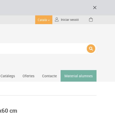
Iniciar sessió
Català
Catàlegs
Ofertes
Contacte
Material alumnes
Gimnàs
Hockey
Piscina
4x60 cm
Protecció esportiva