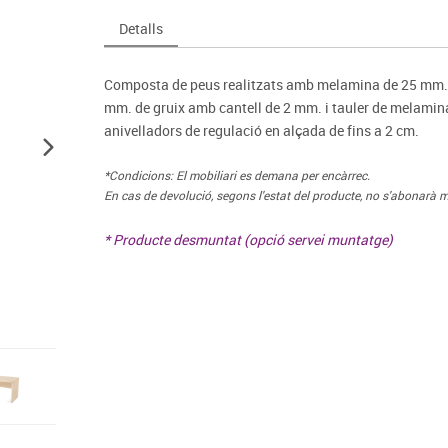
Espais compartits
Complements esportiu
ca
Videoprojecció
Detalls
s
Taules escolars, abatibles i polivalents
Entrenament
màtiques
Mobles escolars, casellers i cubeters
Equipament
cies
Composta de peus realitzats amb melamina de 25 mm. d
Penjadors, prestatges i taquilles
Foam
mm. de gruix amb cantell de 2 mm. i tauler de melamina
Cadires, bancs i tamborets
anivelladors de regulació en alçada de fins a 2 cm.
*Condicions: El mobiliari es demana per encàrrec.
En cas de devolució, segons l'estat del producte, no s'abonarà m
* Producte desmuntat (opció servei muntatge)