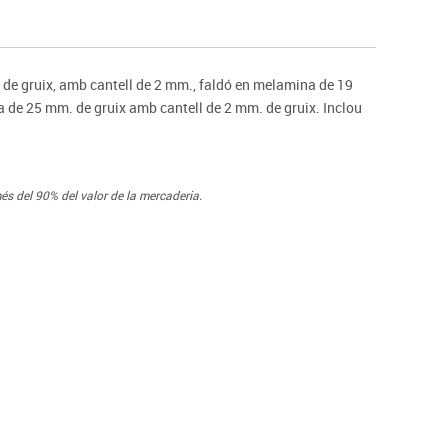
s
Psicomotricitat
Esports raqueta
Gimnàstica rítmica
e gruix, amb cantell de 2 mm., faldó en melamina de 19
 de 25 mm. de gruix amb cantell de 2 mm. de gruix. Inclou
és del 90% del valor de la mercaderia.