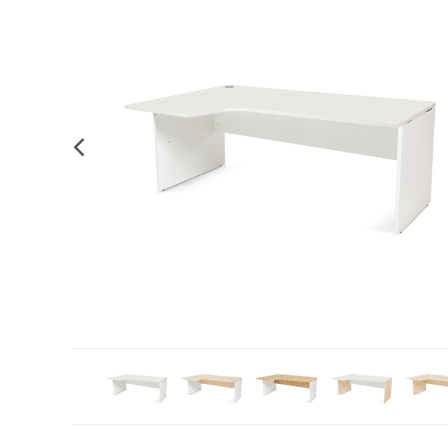
Complements d'oficina
Construccions
Mobiliari tecnològic
Músi
Plastificació, enquadernació i destrucció
Espais exteriors
Monitors interactiu
Mate
Informàtica
Psicomotricitat
Cièn
Higiene
Jocs simbòlics
Dibuix tècnic i artístic
Material escolar