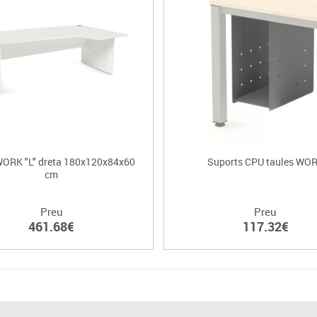
WORK "L" dreta 180x120x84x60
Suports CPU taules WO
cm
Preu
Preu
461.68€
117.32€