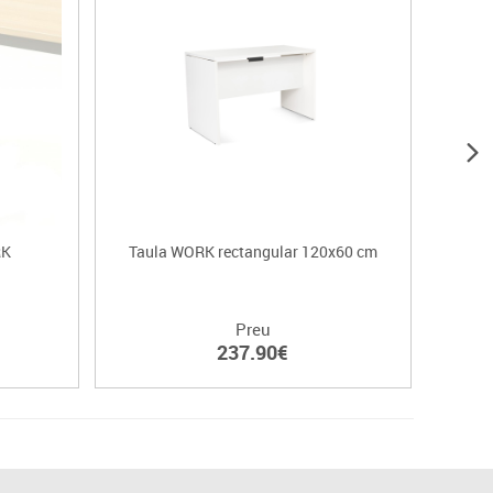
RK
Taula WORK rectangular 120x60 cm
Taul
Preu
237.90€