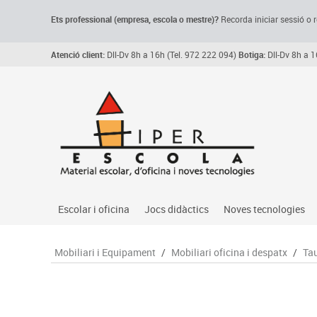
Ets professional (empresa,
escola
o mestre)
?
Recorda
iniciar sessió o r
Atenció client:
Dll-Dv 8h a 16h (Tel. 972 222 094)
Botiga:
Dll-Dv 8h a 1
Escolar i oficina
Jocs didàctics
Noves tecnologies
Arxiu, carpetes i classificadors
Primeres edats
Audio
Mobiliari i Equipament
/
Mobiliari oficina i despatx
/
Tau
Medi 
Paper i manipulats
Espais multisensorials
Càmeres videoconfe
Assoc
Manualitats
Jocs heurístics
Cartelleria digital
Jocs
Escriptura i correcció
Motricitat fina
Connectivitat i seny
Llen