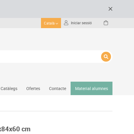
Iniciar sessió
Català
Catàlegs
Ofertes
Contacte
Material alumnes
Gimnàs
Hockey
Piscina
0x84x60 cm
Protecció esportiva