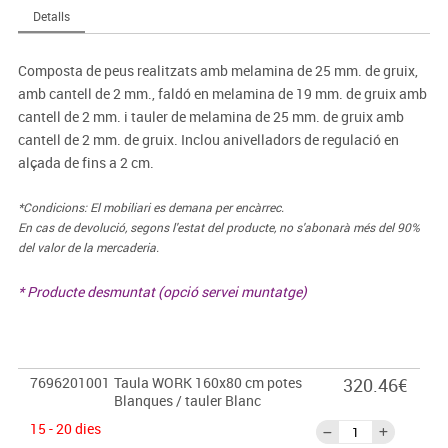
Detalls
Composta de peus realitzats amb melamina de 25 mm. de gruix,
amb cantell de 2 mm., faldó en melamina de 19 mm. de gruix amb
cantell de 2 mm. i tauler de melamina de 25 mm. de gruix amb
cantell de 2 mm. de gruix. Inclou anivelladors de regulació en
alçada de fins a 2 cm.
*Condicions: El mobiliari es demana per encàrrec.
En cas de devolució, segons l'estat del producte, no s'abonarà més del 90%
del valor de la mercaderia.
* Producte desmuntat (opció servei muntatge)
7696201001
Taula WORK 160x80 cm potes
320.46€
Blanques / tauler Blanc
15 - 20 dies