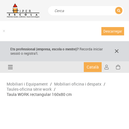
TANCAR
Resultats de la recerca
Descarregar
Ets professional (empresa,
escola
o mestre)
?
Recorda
iniciar
sessió o registra't.
Català
Mobiliari i Equipament
/
Mobiliari oficina i despatx
/
Taules-oficina sèrie work
/
Taula WORK rectangular 160x80 cm