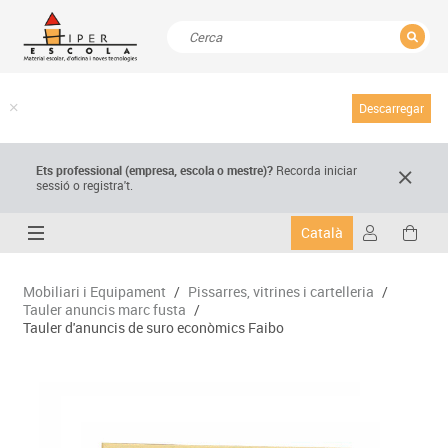
TANCAR
Resultats de la recerca
Descarregar
Ets professional (empresa,
escola
o mestre)
?
Recorda
iniciar
sessió o registra't.
Català
Mobiliari i Equipament
/
Pissarres, vitrines i cartelleria
/
Tauler anuncis marc fusta
/
Tauler d'anuncis de suro econòmics Faibo