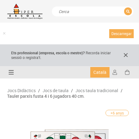
TANCAR
Resultats de la recerca
Descarregar
Ets professional (empresa,
escola
o mestre)
?
Recorda
iniciar
sessió o registra't.
Català
Jocs Didàctics
/
Jocs de taula
/
Jocs taula tradicional
/
Tauler parxís fusta 4 i 6 jugadors 40 cm.
+6 anys