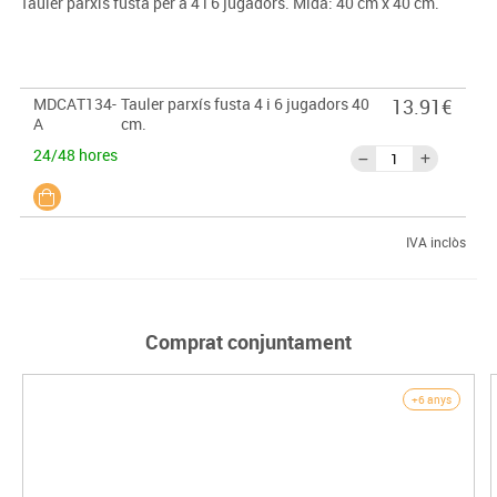
Tauler parxís fusta per a 4 i 6 jugadors. Mida: 40 cm x 40 cm.
MDCAT134-
Tauler parxís fusta 4 i 6 jugadors 40
13.91€
A
cm.
24/48 hores
IVA inclòs
Comprat conjuntament
+6 anys