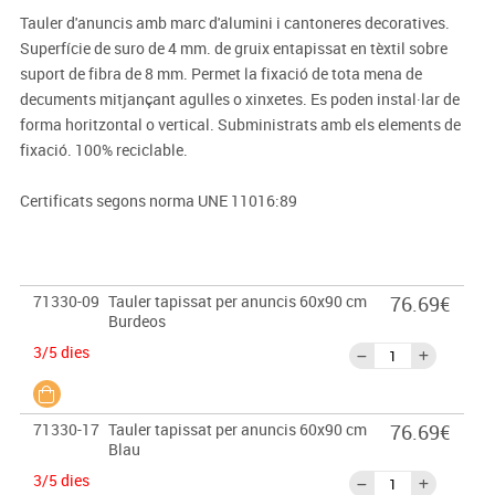
Tauler d'anuncis amb marc d'alumini i cantoneres decoratives.
Superfície de suro de 4 mm. de gruix entapissat en tèxtil sobre
suport de fibra de 8 mm. Permet la fixació de tota mena de
decuments mitjançant agulles o xinxetes. Es poden instal·lar de
forma horitzontal o vertical. Subministrats amb els elements de
fixació. 100% reciclable.
Certificats segons norma UNE 11016:89
71330-09
Tauler tapissat per anuncis 60x90 cm
76.69€
Burdeos
3/5 dies
71330-17
Tauler tapissat per anuncis 60x90 cm
76.69€
Blau
3/5 dies