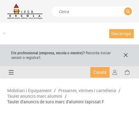
TANCAR
Resultats de la recerca
Descarregar
Ets professional (empresa,
escola
o mestre)
?
Recorda
iniciar
sessió o registra't.
Català
Mobiliari i Equipament
/
Pissarres, vitrines i cartelleria
/
Tauler anuncis marc alumini
/
Tauler d'anuncis de suro marc d'alumini tapissat F