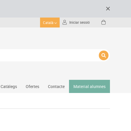
Iniciar sessió
Català
Catàlegs
Ofertes
Contacte
Material alumnes
Gimnàs
Hockey
Piscina
Protecció esportiva