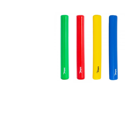
Complements d'oficina
Construccions
Mobiliari tecnològic
Músi
Plastificació, enquadernació i destrucció
Espais exteriors
Monitors interactiu
Mate
Informàtica
Psicomotricitat
Cièn
Higiene
Jocs simbòlics
Dibuix tècnic i artístic
Material escolar