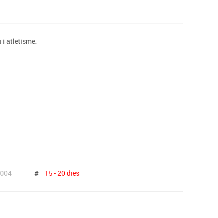
s
Psicomotricitat
Esports raqueta
Gimnàstica rítmica
 i atletisme.
004
#
15 - 20 dies