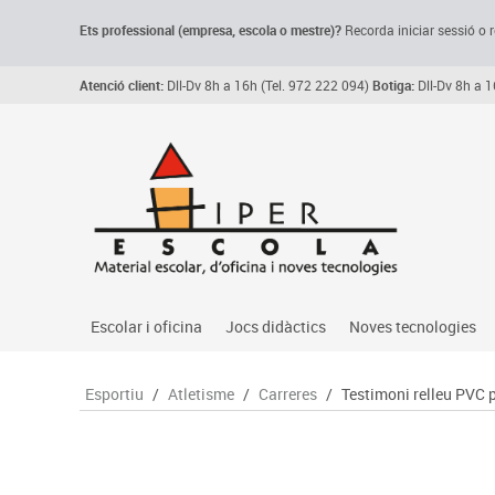
Ets professional (empresa,
escola
o mestre)
?
Recorda
iniciar sessió o r
Atenció client:
Dll-Dv 8h a 16h (Tel. 972 222 094)
Botiga:
Dll-Dv 8h a 1
Escolar i oficina
Jocs didàctics
Noves tecnologies
Arxiu, carpetes i classificadors
Primeres edats
Audio
Esportiu
/
Atletisme
/
Carreres
/
Testimoni relleu PVC 
Medi 
Paper i manipulats
Espais multisensorials
Càmeres videoconfe
Assoc
Manualitats
Jocs heurístics
Cartelleria digital
Jocs
Escriptura i correcció
Motricitat fina
Connectivitat i seny
Llen