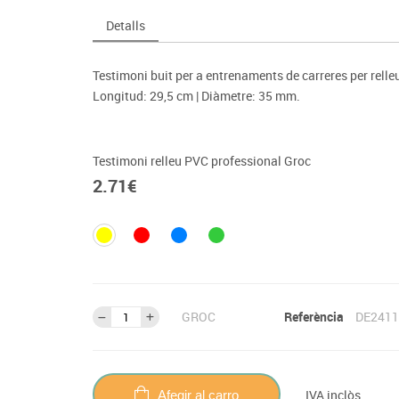
Espais compartits
Complements esportiu
ca
Videoprojecció
Detalls
s
Taules escolars, abatibles i polivalents
Entrenament
màtiques
Mobles escolars, casellers i cubeters
Equipament
cies
Testimoni buit per a entrenaments de carreres per relleu
Penjadors, prestatges i taquilles
Foam
Longitud: 29,5 cm | Diàmetre: 35 mm.
Cadires, bancs i tamborets
Testimoni relleu PVC professional Groc
2.71
€
GROC
Referència
DE2411
IVA inclòs
Afegir al carro