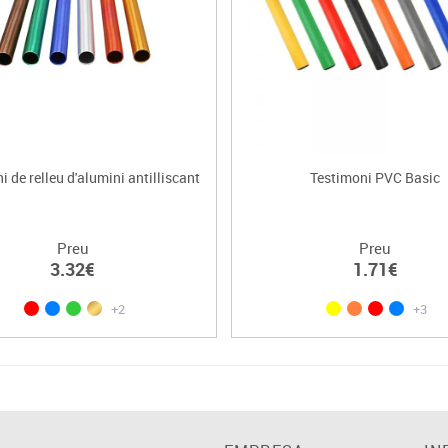
i de relleu d'alumini antilliscant
Testimoni PVC Basic
Preu
Preu
3.32€
1.71€
+2
+3