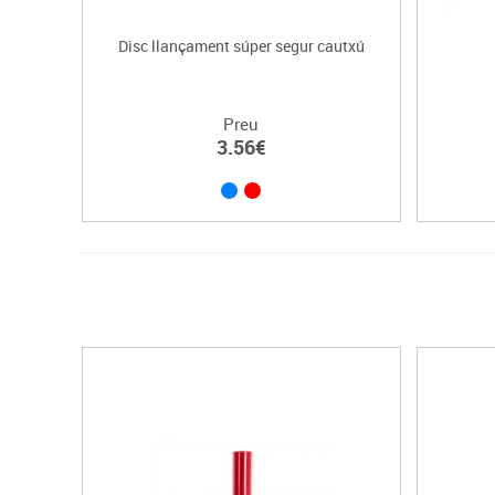
Disc llançament súper segur cautxú
Preu
3.56€