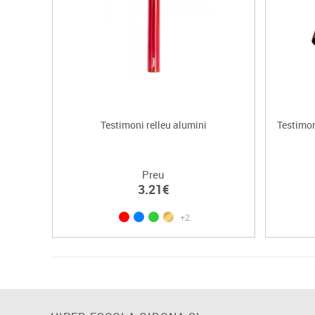
Testimoni relleu alumini
Testimon
Preu
3.21€
+2