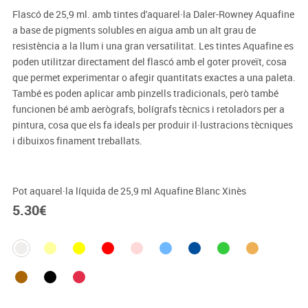
Flascó de 25,9 ml. amb tintes d'aquarel·la Daler-Rowney Aquafine
a base de pigments solubles en aigua amb un alt grau de
resistència a la llum i una gran versatilitat. Les tintes Aquafine es
poden utilitzar directament del flascó amb el goter proveït, cosa
que permet experimentar o afegir quantitats exactes a una paleta.
També es poden aplicar amb pinzells tradicionals, però també
funcionen bé amb aerògrafs, bolígrafs tècnics i retoladors per a
pintura, cosa que els fa ideals per produir il·lustracions tècniques
i dibuixos finament treballats.
Pot aquarel·la líquida de 25,9 ml Aquafine Blanc Xinès
5.30
€