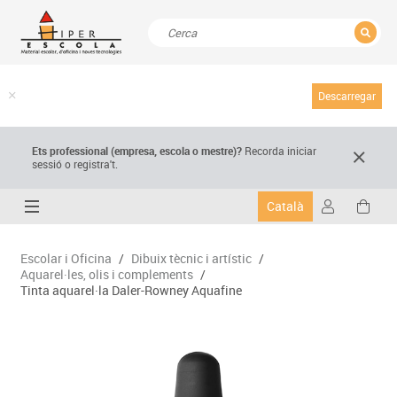
TANCAR
Resultats de la recerca
Descarregar
Ets professional (empresa,
escola
o mestre)
?
Recorda
iniciar
sessió o registra't.
Català
Escolar i Oficina
/
Dibuix tècnic i artístic
/
Aquarel·les, olis i complements
/
Tinta aquarel·la Daler-Rowney Aquafine