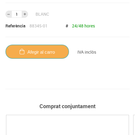
BLANC
Referència
88345-01
#
24/48 hores
IVA inclòs
Afegir al carro
Comprat conjuntament