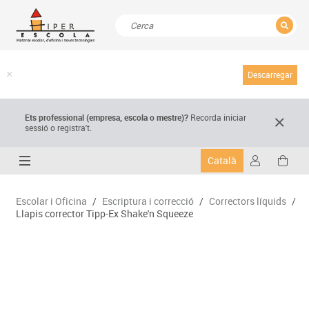
TANCAR
Resultats de la recerca
Descarregar
Ets professional (empresa,
escola
o mestre)
?
Recorda
iniciar
sessió o registra't.
Català
Escolar i Oficina
/
Escriptura i correcció
/
Correctors líquids
/
Llapis corrector Tipp-Ex Shake'n Squeeze