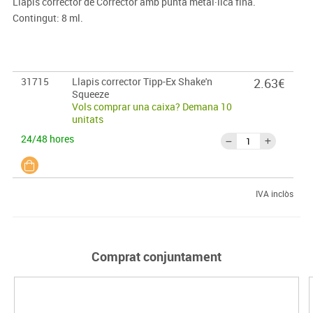
Llapis corrector de Corrector amb punta metàl·lica fina.
Contingut: 8 ml.
31715
Llapis corrector Tipp-Ex Shake'n
2.63€
Squeeze
Vols comprar una caixa? Demana 10
unitats
24/48 hores
IVA inclòs
Comprat conjuntament