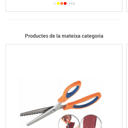
+10
Productes de la mateixa categoria