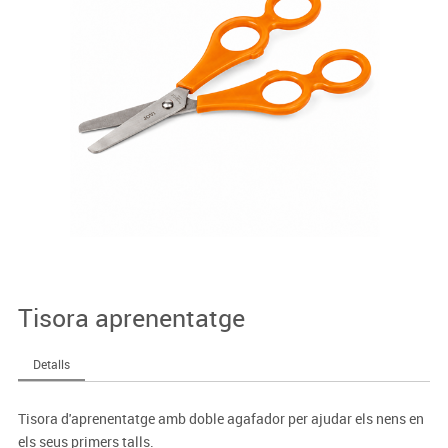
Tisora aprenentatge
Detalls
Tisora d'aprenentatge amb doble agafador per ajudar els nens en
els seus primers talls.