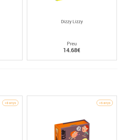
Dizzy Lizzy
Preu
14.68€
+8 anys
+6 anys