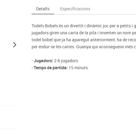
Espais compartits
Complements esportiu
ca
Videoprojecció
Detalls
Especificacions
s
Taules escolars, abatibles i polivalents
Entrenament
màtiques
Mobles escolars, casellers i cubeters
Equipament
cies
Todels Bobels és un divertit i dinàmic joc per a petits i
Penjadors, prestatges i taquilles
Foam
jugadors giren una carta de la pila i inventen un nom p
Cadires, bancs i tamborets
todel bobel que ja ha aparegut anteriorment, ha de reco
per endur-se les cartes. Guanya qui aconsegueixi més ca
· Jugadors:
2-6 jugadors
· Temps de partida:
15 minuts.