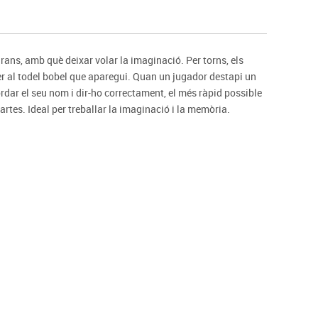
s
Psicomotricitat
Esports raqueta
Gimnàstica rítmica
 grans, amb què deixar volar la imaginació. Per torns, els
er al todel bobel que aparegui. Quan un jugador destapi un
rdar el seu nom i dir-ho correctament, el més ràpid possible
rtes. Ideal per treballar la imaginació i la memòria.