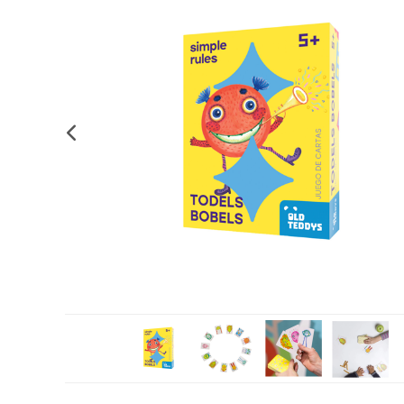
Complements d'oficina
Construccions
Mobiliari tecnològic
Músi
Plastificació, enquadernació i destrucció
Espais exteriors
Monitors interactiu
Mate
Informàtica
Psicomotricitat
Cièn
Higiene
Jocs simbòlics
Dibuix tècnic i artístic
Material escolar