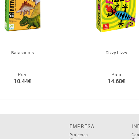
Batasaurus
Dizzy Lizzy
Preu
Preu
10.44€
14.68€
EMPRESA
IN
Projectes
Con