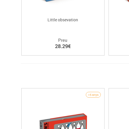
Little obsevation
Preu
28.29€
+5 anys