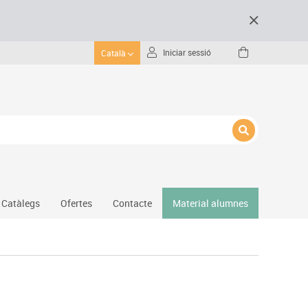
Iniciar sessió
Català
Catàlegs
Ofertes
Contacte
Material alumnes
Gimnàs
Hockey
Piscina
Protecció esportiva