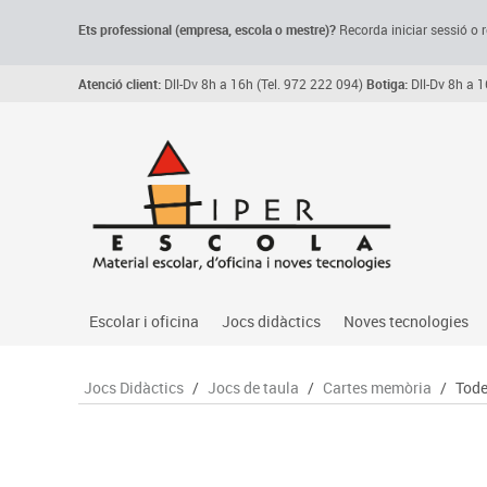
Ets professional (empresa,
escola
o mestre)
?
Recorda
iniciar sessió o r
Atenció client:
Dll-Dv 8h a 16h (Tel. 972 222 094)
Botiga:
Dll-Dv 8h a 1
Escolar i oficina
Jocs didàctics
Noves tecnologies
Arxiu, carpetes i classificadors
Primeres edats
Audio
Jocs Didàctics
/
Jocs de taula
/
Cartes memòria
/
Tode
Medi 
Paper i manipulats
Espais multisensorials
Càmeres videoconfe
Assoc
Manualitats
Jocs heurístics
Cartelleria digital
Jocs
Escriptura i correcció
Motricitat fina
Connectivitat i seny
Llen