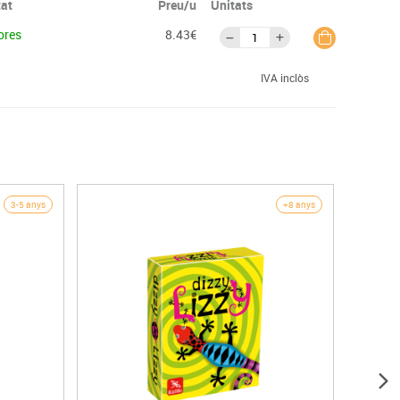
tat
Preu/u
Unitats
ores
8.43€
IVA inclòs
3-5 anys
+8 anys