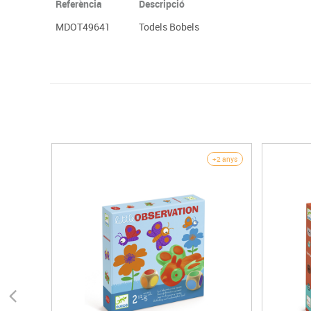
Referència
Descripció
MDOT49641
Todels Bobels
+2 anys