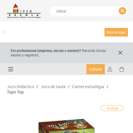
TANCAR
Resultats de la recerca
Descarregar
Ets professional (empresa,
escola
o mestre)
?
Recorda
iniciar
sessió o registra't.
Català
Jocs Didàctics
/
Jocs de taula
/
Cartes estratègia
/
Topo Top
+6 anys