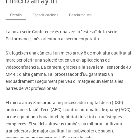
i micro array in
Detalls
Especificacions
Descàrregues
La nova sèrie Conference és una versió “estesa” de la sèrie
Performance, més orientada al sector corporatiu.
S’afegeixen una càmera i un micro array 8 de molt alta qualitat al
marc per oferir una solució tot en un en aplicacions de
videoconferència. La càmera, gràcies a la seva lent i sensor de 48
MP 4K d’alta gamma, i al processador d’IA, garanteix un
enquadrament i seguiment per veu o imatge equivalents a les
barres de VC professionals.
El micro array 8 incorpora un processador digital de so (DSP)
amb cancel·lació d’eco (AEC) i control automàtic de guany (AGC),
aconseguint una bona intel·ligibilitat fins i tot en acústiques
complexes. El so dels altaveus també s’ha millorat, utilitzant
transductors de major qualitat i un subwoofer de suport,
aconseguint una cobertura HiFi a tota la sala.