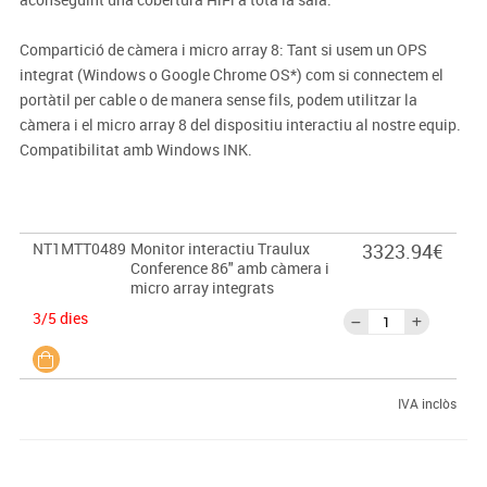
Compartició de càmera i micro array 8: Tant si usem un OPS
integrat (Windows o Google Chrome OS*) com si connectem el
portàtil per cable o de manera sense fils, podem utilitzar la
càmera i el micro array 8 del dispositiu interactiu al nostre equip.
Compatibilitat amb Windows INK.
NT1MTT0489
Monitor interactiu Traulux
3323.94€
Conference 86" amb càmera i
micro array integrats
3/5 dies
IVA inclòs