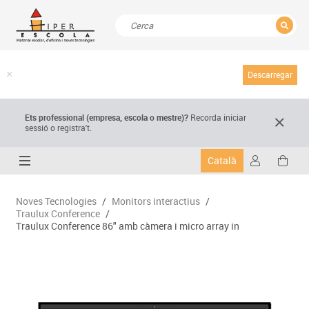
TANCAR
Resultats de la recerca
Descarregar
Ets professional (empresa,
escola
o mestre)
?
Recorda
iniciar
sessió o registra't.
Català
Noves Tecnologies
/
Monitors interactius
/
Traulux Conference
/
Traulux Conference 86" amb càmera i micro array in