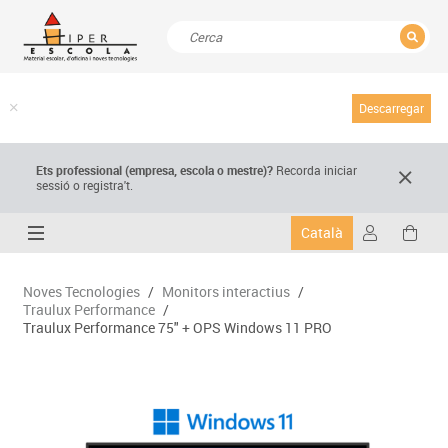
TANCAR
Resultats de la recerca
Descarregar
Ets professional (empresa,
escola
o mestre)
?
Recorda
iniciar
sessió o registra't.
Català
Noves Tecnologies
/
Monitors interactius
/
Traulux Performance
/
Traulux Performance 75" + OPS Windows 11 PRO