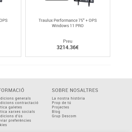
 OPS
Traulux Performance 75" + OPS
Tr
Windows 11 PRO
Preu
3214.36€
FORMACIÓ
SOBRE NOSALTRES
dicions generals
La nostra història
dicions contractació
Prop de tú
ítica galetes
Projectes
ítica xarxes socials
Blog
dicions d'ús
Grup Descom
viar preferències
kies