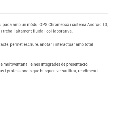
s
Psicomotricitat
Esports raqueta
Gimnàstica rítmica
equipada amb un mòdul OPS Chromebox i sistema Android 13,
 treball altament fluida i col·laborativa.
acte, permet escriure, anotar i interactuar amb total
e multiventana i eines integrades de presentació,
us i professionals que busquen versatilitat, rendiment i