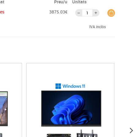
tat
Preu/u
Unitats
ies
3875.03€
IVA inclòs