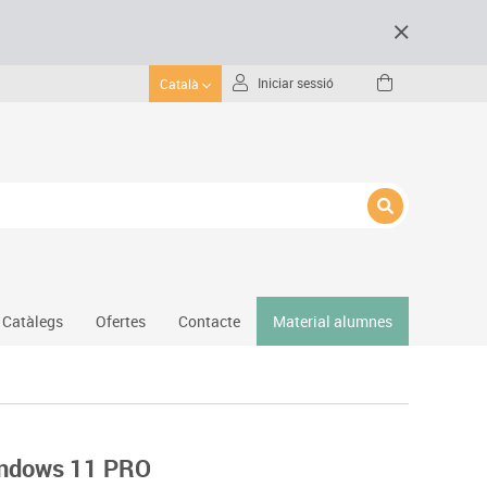
Iniciar sessió
Català
Catàlegs
Ofertes
Contacte
Material alumnes
Gimnàs
Hockey
Piscina
indows 11 PRO
Protecció esportiva