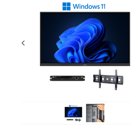
Complements d'oficina
Construccions
Mobiliari tecnològic
Músi
Plastificació, enquadernació i destrucció
Espais exteriors
Monitors interactiu
Mate
Informàtica
Psicomotricitat
Cièn
Higiene
Jocs simbòlics
Dibuix tècnic i artístic
Material escolar