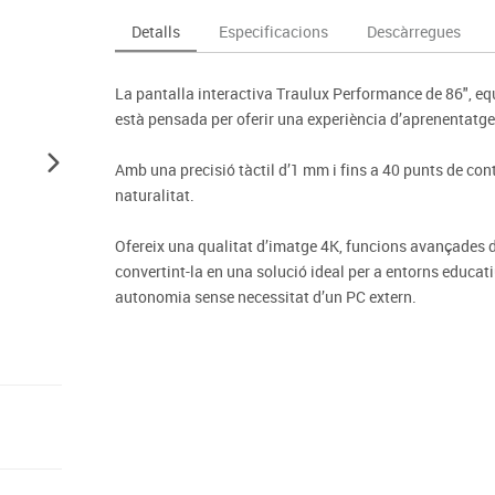
Espais compartits
Complements esportiu
ca
Videoprojecció
Detalls
Especificacions
Descàrregues
s
Taules escolars, abatibles i polivalents
Entrenament
màtiques
Mobles escolars, casellers i cubeters
Equipament
cies
La pantalla interactiva Traulux Performance de 86", 
Penjadors, prestatges i taquilles
Foam
està pensada per oferir una experiència d’aprenentatge i
Cadires, bancs i tamborets
Amb una precisió tàctil d’1 mm i fins a 40 punts de cont
naturalitat.
Ofereix una qualitat d’imatge 4K, funcions avançades d
convertint-la en una solució ideal per a entorns educati
autonomia sense necessitat d’un PC extern.