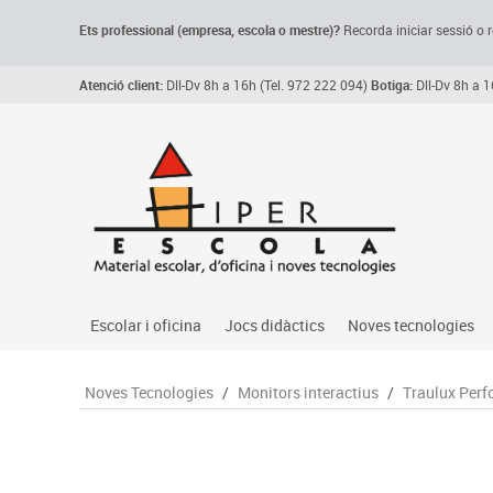
Ets professional (empresa,
escola
o mestre)
?
Recorda
iniciar sessió o r
Atenció client:
Dll-Dv 8h a 16h (Tel. 972 222 094)
Botiga:
Dll-Dv 8h a 1
Escolar i oficina
Jocs didàctics
Noves tecnologies
Arxiu, carpetes i classificadors
Primeres edats
Audio
Noves Tecnologies
/
Monitors interactius
/
Traulux Per
Medi 
Paper i manipulats
Espais multisensorials
Càmeres videoconfe
Assoc
Manualitats
Jocs heurístics
Cartelleria digital
Jocs
Escriptura i correcció
Motricitat fina
Connectivitat i seny
Llen