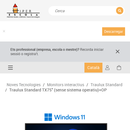
TANCAR
Resultats de la recerca
Descarregar
Ets professional (empresa,
escola
o mestre)
?
Recorda
iniciar
sessió o registra't.
Català
Noves Tecnologies
/
Monitors interactius
/
Traulux Standard
/
Traulux Standard TX75" (sense sistema operatiu)+OP