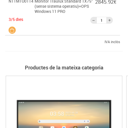
NT1MTU0114
Monitor Traulux Standard TX75"
2845.92€
(sense sistema operatiu)+OPS
Windows 11 PRO
3/5 dies
IVA inclòs
Productes de la mateixa categoria