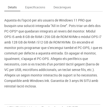
Detalls
Especificacions
Descàrregues
Aquesta és l’opció per als usuaris de Windows 11 PRO que
busquin una solució integrada “All in One”. Pots triar un dels dos
PC-OPS* que quedaran integrats al revers del monitor. Mòdul
OPS i5 amb 8 GB de RAM i 256 GB de ROM NVMe o mòdul OPS i7
amb 128 GB de RAM i 512 GB de ROM NVMe. En encendre el
monitor pots programar que s’encengui també el PC-OPS, i que es
commuti per defecte a aquesta entrada. En apagar el monitor,
igualment, s’apaga el PC-OPS. Afegeix els perifèrics que
necessitis, com si es tractés d’un portàtil tàctil gegant (barra de
VC per USB, micròfons addicionals, un teclat sense fils, etc.).
Afegeix un segon monitor interactiu de suport si ho necessites.
Compatible amb Windows Ink. Garantia de 3 anys IN SITU amb
reinstal·lació inclosa.