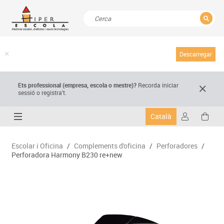
TANCAR
Resultats de la recerca
Descarregar
Ets professional (empresa,
escola
o mestre)
?
Recorda
iniciar
sessió o registra't.
Català
Escolar i Oficina
/
Complements d'oficina
/
Perforadores
/
Perforadora Harmony B230 re+new