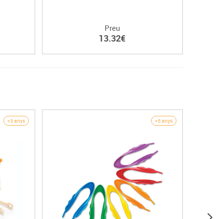
Preu
13.32€
+3 anys
+5 anys