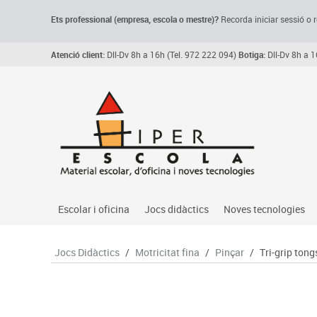
Ets professional (empresa,
escola
o mestre)
?
Recorda
iniciar sessió o r
Atenció client:
Dll-Dv 8h a 16h (Tel. 972 222 094)
Botiga:
Dll-Dv 8h a 1
Escolar i oficina
Jocs didàctics
Noves tecnologies
Arxiu, carpetes i classificadors
Primeres edats
Audio
Jocs Didàctics
/
Motricitat fina
/
Pinçar
/
Tri-grip tong
Medi 
Paper i manipulats
Espais multisensorials
Càmeres videoconfe
Assoc
Manualitats
Jocs heurístics
Cartelleria digital
Jocs
Escriptura i correcció
Motricitat fina
Connectivitat i seny
Llen