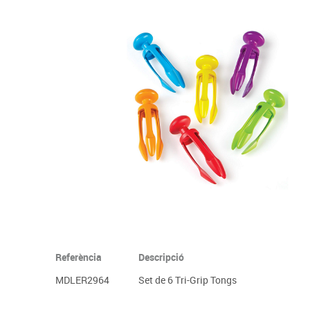
Complements d'oficina
Construccions
Mobiliari tecnològic
Músi
Plastificació, enquadernació i destrucció
Espais exteriors
Monitors interactiu
Mate
Informàtica
Psicomotricitat
Cièn
Higiene
Jocs simbòlics
Dibuix tècnic i artístic
Material escolar
Referència
Descripció
MDLER2964
Set de 6 Tri-Grip Tongs