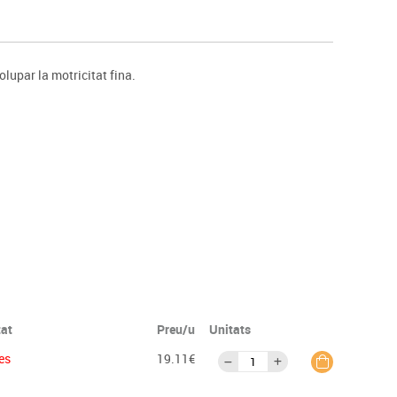
s
Psicomotricitat
Esports raqueta
Gimnàstica rítmica
lupar la motricitat fina.
tat
Preu/u
Unitats
es
19.11€