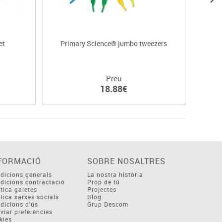
et
Primary Science® jumbo tweezers
Preu
18.88€
FORMACIÓ
SOBRE NOSALTRES
dicions generals
La nostra història
dicions contractació
Prop de tú
ítica galetes
Projectes
ítica xarxes socials
Blog
dicions d'ús
Grup Descom
viar preferències
kies