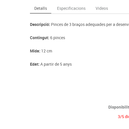
Espais compartits
Complements esportiu
ca
Videoprojecció
Detalls
Especificacions
Videos
s
Taules escolars, abatibles i polivalents
Entrenament
màtiques
Mobles escolars, casellers i cubeters
Equipament
cies
Descripció:
Pinces de 3 braços adequades per a desenvo
Penjadors, prestatges i taquilles
Foam
Cadires, bancs i tamborets
Contingut:
6 pinces
Mida:
12 cm
Edat:
A partir de 5 anys
Disponibili
3/5 di