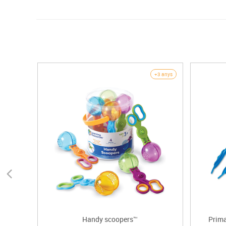
+3 anys
Handy scoopers™
Prima