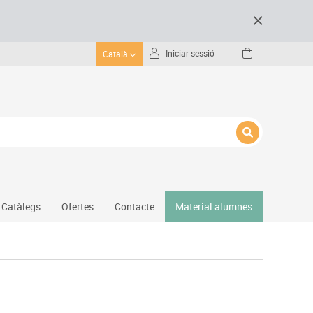
Iniciar sessió
Català
Catàlegs
Ofertes
Contacte
Material alumnes
Gimnàs
Hockey
Piscina
Protecció esportiva