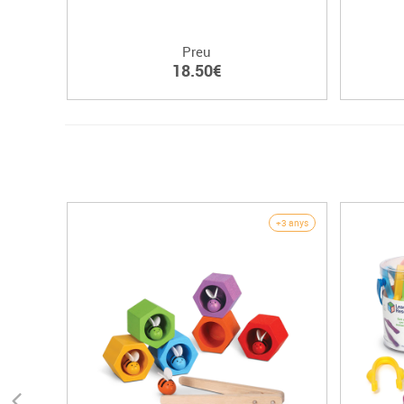
Preu
18.50€
+3 anys