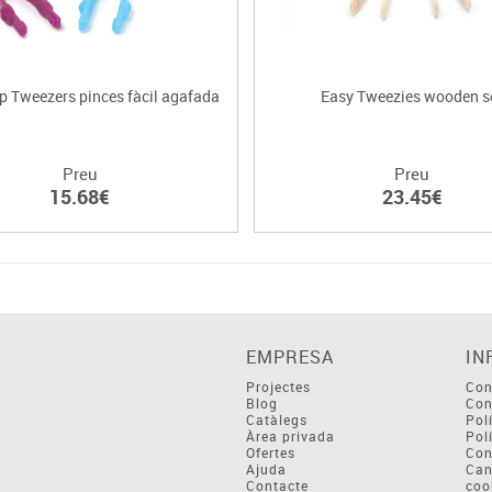
p Tweezers pinces fàcil agafada
Easy Tweezies wooden s
Preu
Preu
15.68€
23.45€
EMPRESA
IN
Projectes
Con
Blog
Con
Catàlegs
Pol
Àrea privada
Pol
Ofertes
Con
Ajuda
Can
Contacte
coo