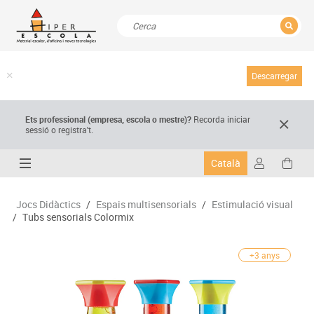
TANCAR
Resultats de la recerca
Descarregar
Ets professional (empresa,
escola
o mestre)
?
Recorda
iniciar
sessió o registra't.
Català
Jocs Didàctics
/
Espais multisensorials
/
Estimulació visual
/
Tubs sensorials Colormix
+3 anys