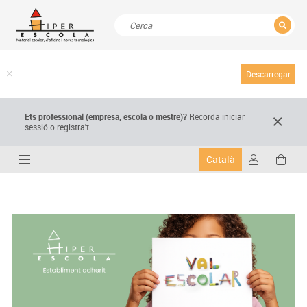
TANCAR
Resultats de la recerca
Descarregar
Ets professional (empresa,
escola
o mestre)
?
Recorda
iniciar
sessió o registra't.
Català