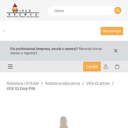
TANCAR
Resultats de la recerca
Descarregar
Ets professional (empresa,
escola
o mestre)
?
Recorda
iniciar
sessió o registra't.
Català
Robòtica i STEAM
/
Robòtica educativa
/
VEX-IQ altres
/
VEX IQ Eina PIN