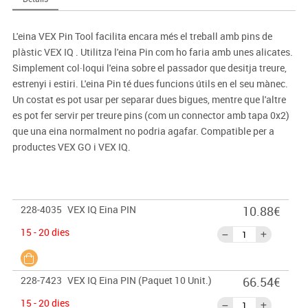
L'eina VEX Pin Tool facilita encara més el treball amb pins de
plàstic VEX IQ . Utilitza l'eina Pin com ho faria amb unes alicates.
Simplement col·loqui l'eina sobre el passador que desitja treure,
estrenyi i estiri. L'eina Pin té dues funcions útils en el seu mànec.
Un costat es pot usar per separar dues bigues, mentre que l'altre
es pot fer servir per treure pins (com un connector amb tapa 0x2)
que una eina normalment no podria agafar. Compatible per a
productes VEX GO i VEX IQ.
228-4035
VEX IQ Eina PIN
10.88€
15 - 20 dies
228-7423
VEX IQ Eina PIN (Paquet 10 Unit.)
66.54€
15 - 20 dies