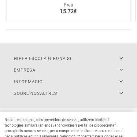
Preu
15.72€
HIPER ESCOLA GIRONA SL
EMPRESA
INFORMACIÓ
SOBRE NOSALTRES
Nosaltres i tercers, com proveïdors de serveis, utilitzem cookies i
tecnologies similars (en endavant “cookies”) per tal de proporcionar i
protegir els nostres serveis, per a comprendre i millorar el seu rendiment i
per a publicar anuncis rellevants. Seleccioni “Acceptar” per a donar el seu