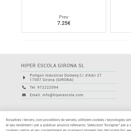
Preu
7.25€
HIPER ESCOLA GIRONA SL
Polígon Industrial Domeny.C/ d'Adri 27
17007 Girona (GIRONA)
Tel: 972222094
Email: info@hiperescola.com
Nosaltres i tercers, com proveïdors de serveis, utilitzem cookies i tecnologies sim
el seu rendiment i per a publicar anuncis rellevants. Seleccioni “Acceptar” per a
cookies i retirar el seu consentiment en qualsevol moment des del nostre lloc we