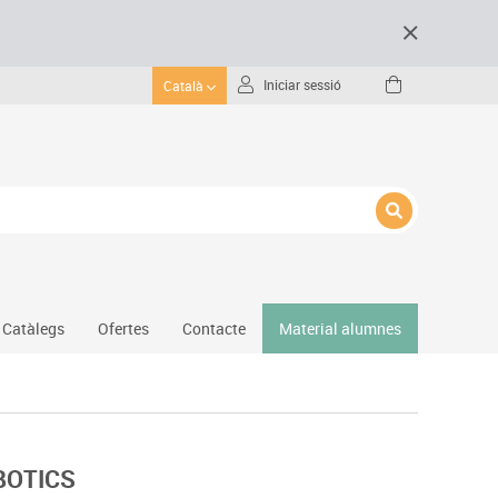
Iniciar sessió
Català
Catàlegs
Ofertes
Contacte
Material alumnes
Gimnàs
Hockey
Piscina
BOTICS
Protecció esportiva