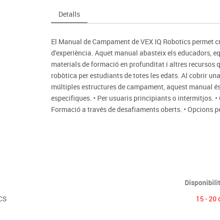
Espais compartits
Complements esportiu
ca
Videoprojecció
Detalls
s
Taules escolars, abatibles i polivalents
Entrenament
màtiques
Mobles escolars, casellers i cubeters
Equipament
cies
El Manual de Campament de VEX IQ Robotics permet cre
Penjadors, prestatges i taquilles
Foam
d'experiència. Aquet manual abasteix els educadors, eq
Cadires, bancs i tamborets
materials de formació en profunditat i altres recursos
robòtica per estudiants de totes les edats. Al cobrir un
múltiples estructures de campament, aquest manual és 
especifiques. • Per usuaris principiants o intermitjos. •
Formació a través de desafiaments oberts. • Opcions p
Disponibili
CS
15 - 20 