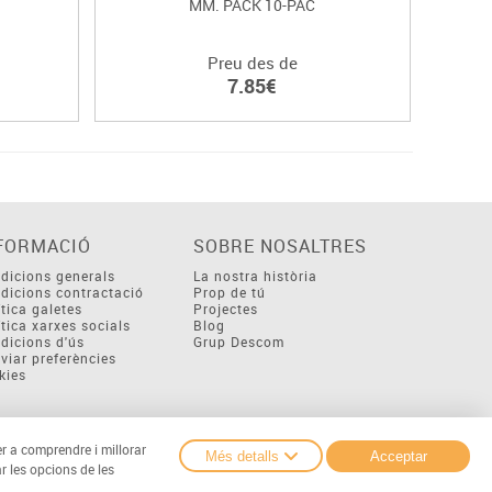
MM. PACK 10-PAC
Preu des de
7.85€
FORMACIÓ
SOBRE NOSALTRES
dicions generals
La nostra història
dicions contractació
Prop de tú
ítica galetes
Projectes
ítica xarxes socials
Blog
dicions d'ús
Grup Descom
viar preferències
kies
er a comprendre i millorar
Més detalls
Acceptar
r les opcions de les