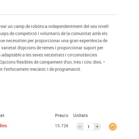
s
Psicomotricitat
Esports raqueta
Gimnàstica rítmica
ar un camp de robòtica independentment del seu nivell
uips de competició i voluntaris de la comunitat amb els
 que necessiten per proporcionar una gran experiència de
a varietat d'opcions de temes i proporcionar suport per
adaptable a les seves necesitats i circumstàncies
 Opcions flexibles de campament d'un, tres i cinc dies. •
er l'enfocament mecànic i de programació.
tat
Preu/u
Unitats
dies
15.72€