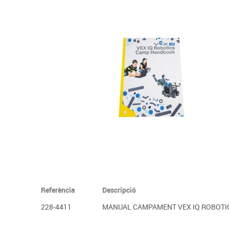
Complements d'oficina
Construccions
Mobiliari tecnològic
Músi
Plastificació, enquadernació i destrucció
Espais exteriors
Monitors interactiu
Mate
Informàtica
Psicomotricitat
Cièn
Higiene
Jocs simbòlics
Dibuix tècnic i artístic
Material escolar
Referència
Descripció
228-4411
MANUAL CAMPAMENT VEX IQ ROBOTI