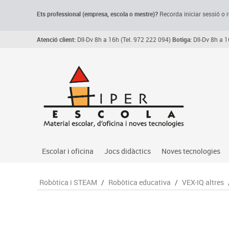
Ets professional (empresa,
escola
o mestre)
?
Recorda
iniciar sessió o r
Atenció client:
Dll-Dv 8h a 16h (Tel. 972 222 094)
Botiga:
Dll-Dv 8h a 1
Escolar i oficina
Jocs didàctics
Noves tecnologies
Arxiu, carpetes i classificadors
Primeres edats
Audio
Robòtica i STEAM
/
Robòtica educativa
/
VEX-IQ altres
Medi 
Paper i manipulats
Espais multisensorials
Càmeres videoconfe
Assoc
Manualitats
Jocs heurístics
Cartelleria digital
Jocs
Escriptura i correcció
Motricitat fina
Connectivitat i seny
Llen