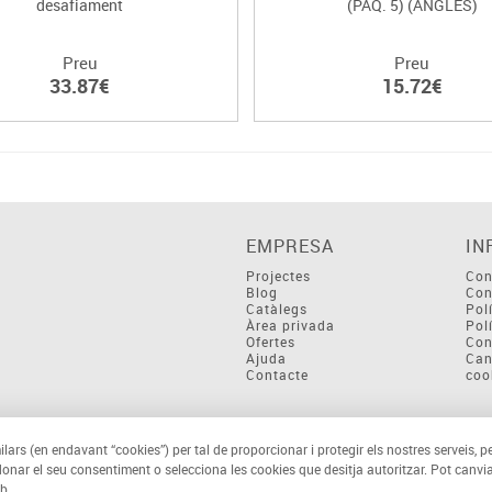
desafiament
(PAQ. 5) (ANGLÈS)
Preu
Preu
33.87€
15.72€
EMPRESA
IN
Projectes
Con
Blog
Con
Catàlegs
Pol
Àrea privada
Pol
Ofertes
Con
Ajuda
Can
Contacte
coo
ilars (en endavant “cookies”) per tal de proporcionar i protegir els nostres serveis, p
 donar el seu consentiment o selecciona les cookies que desitja autoritzar. Pot canvia
b.