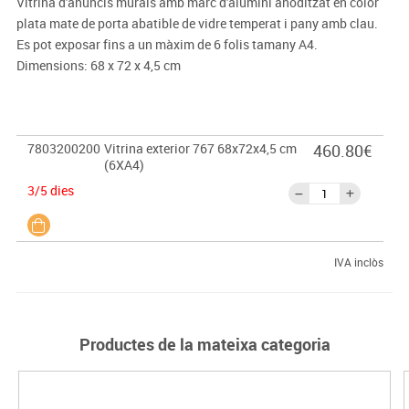
Vitrina d'anuncis murals amb marc d'alumini anoditzat en color
plata mate de porta abatible de vidre temperat i pany amb clau.
Es pot exposar fins a un màxim de 6 folis tamany A4.
Dimensions: 68 x 72 x 4,5 cm
7803200200
Vitrina exterior 767 68x72x4,5 cm
460.80€
(6XA4)
3/5 dies
IVA inclòs
Productes de la mateixa categoria