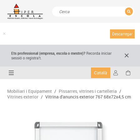
TANCAR
Resultats de la recerca
Descarregar
Ets professional (empresa,
escola
o mestre)
?
Recorda
iniciar
sessió o registra't.
Català
Mobiliari i Equipament
/
Pissarres, vitrines i cartelleria
/
Vitrines exterior
/
Vitrina d'anuncis exterior 767 68x72x4,5 cm