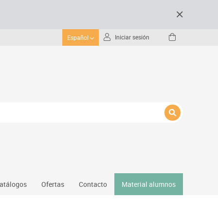
Iniciar sesión
Español
atálogos
Ofertas
Contacto
Material alumnos
nativos
Gimnasio