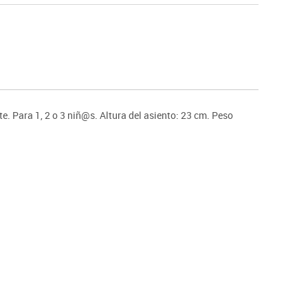
Hockey
Piscina
tas
Protección deportiva
deportivos
Psicomotricidad
Deportes raqueta
Gimnasia rítmica
e. Para 1, 2 o 3 niñ@s. Altura del asiento: 23 cm. Peso