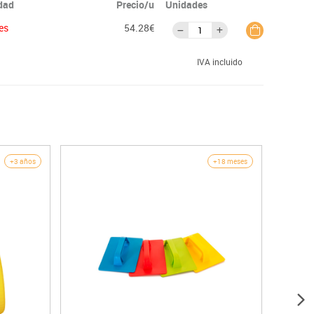
idad
Precio/u
Unidades
es
54.28€
IVA incluido
+3 años
+18 meses