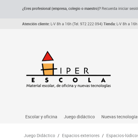
¿Eres profesional (empresa, colegio o maestro)?
Recuerda iniciar sesió
Atención cliente:
L-V 8h a 16h (Tel. 972 222 094)
Tienda:
L-V 8h a 16h 
Escolar y oficina
Juego didáctico
Nuevas tecnología
Archivo, carpetas y clasificadores
Primeras edades
Audio
Juego Didáctico
/
Espacios exteriores
/
Espacios-lúdico
Me