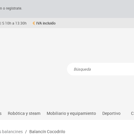
n o regístrate.
| S 10h a 13:30h
IVA incluido
Resultados de la búsqueda
s
Robótica y steam
Mobiliario y equipamiento
Deportivo
C
Robótica educativa
Mesas comedor plegables y desplegables
Deportes alter
s balancines
/
Balancín Cocodrilo
dio natural, social y cultural
Ordenadores y tablets