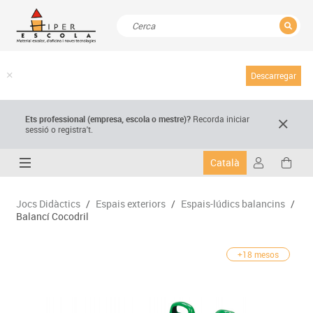
TANCAR
Resultats de la recerca
Descarregar
Ets professional (empresa,
escola
o mestre)
?
Recorda
iniciar
sessió o registra't.
Català
Jocs Didàctics
/
Espais exteriors
/
Espais-lúdics balancins
/
Balancí Cocodril
+18 mesos