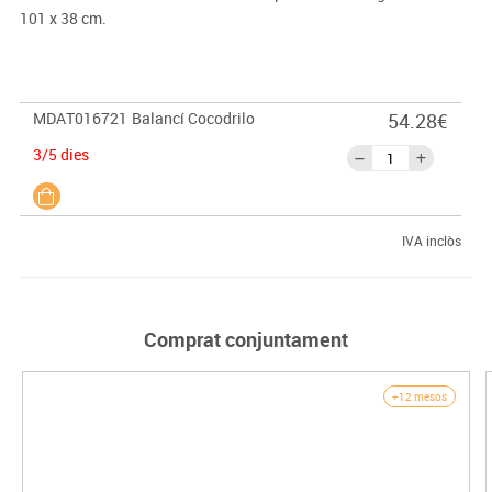
101 x 38 cm.
MDAT016721
Balancí Cocodrilo
54.28€
3/5 dies
IVA inclòs
Comprat conjuntament
+12 mesos