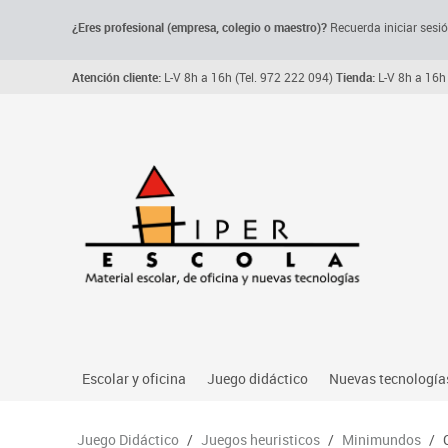
¿Eres profesional (empresa, colegio o maestro)?
Recuerda iniciar sesió
Atención cliente:
L-V 8h a 16h (Tel. 972 222 094)
Tienda:
L-V 8h a 16h 
Escolar y oficina
Juego didáctico
Nuevas tecnología
Archivo, carpetas y clasificadores
Primeras edades
Audio
Juego Didáctico
/
Juegos heuristicos
/
Minimundos
/
Me