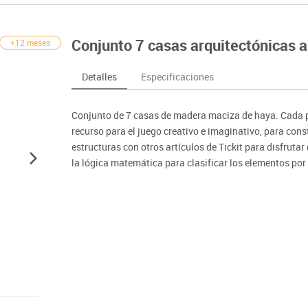
nferencia
Maker
Sofás lectura
Atletismo
ociación y atención
Pantallas de proyección
Steam
Pizarras, vitrinas y carteleria
Béisbol
egos de mesa
Sistemas de colaboración
Conjunto 7 casas arquitectónicas a
+12 meses
señal
Tinkering
Mobiliario oficina y despacho
Balones y pelo
nguaje e idiomas
Soportes
ógico
Espacios compartidos
Complementos 
sica
Videoproyección
Detalles
Especificaciones
tivos
Mesas escolares, abatibles y polivalentes
Entrenamiento
temáticas
Muebles escolares, casilleros y cubeteros
Equipamiento
encias
Conjunto de 7 casas de madera maciza de haya. Cada pie
Percheros, baldas y taquillas
Foam
recurso para el juego creativo e imaginativo, para cons
Sillas, bancos y taburetes
estructuras con otros artículos de Tickit para disfruta
la lógica matemática para clasificar los elementos por 