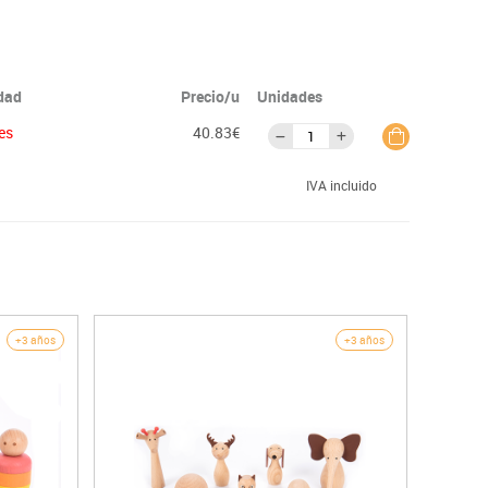
idad
Precio/u
Unidades
es
40.83€
IVA incluido
+3 años
+3 años