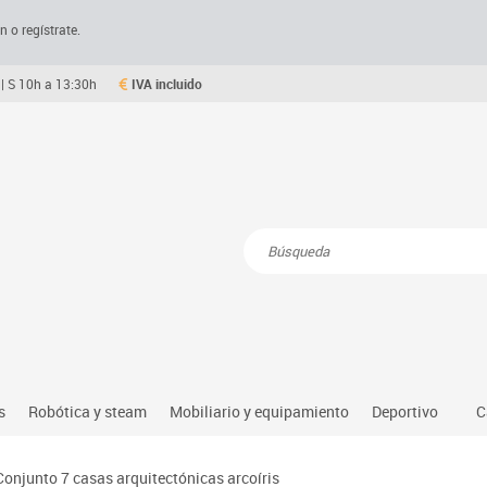
n o regístrate.
| S 10h a 13:30h
IVA incluido
Resultados de la búsqueda
s
Robótica y steam
Mobiliario y equipamiento
Deportivo
C
Robótica educativa
Mesas comedor plegables y desplegables
Deportes alter
Conjunto 7 casas arquitectónicas arcoíris
dio natural, social y cultural
Ordenadores y tablets