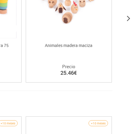
ra 75
Animales madera maciza
Cri
Precio
25.46€
+10 meses
+10 meses