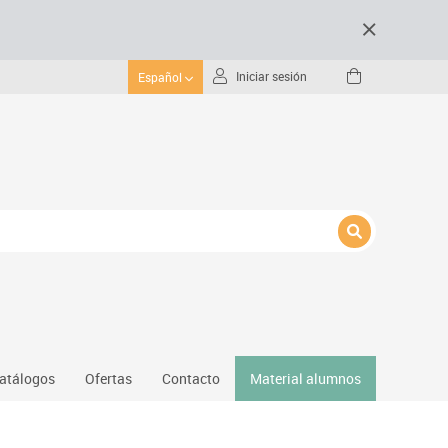
Iniciar sesión
Español
atálogos
Ofertas
Contacto
Material alumnos
nativos
Gimnasio