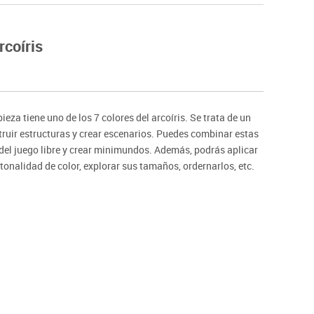
Hockey
Piscina
rcoíris
tas
Protección deportiva
deportivos
Psicomotricidad
Deportes raqueta
Gimnasia rítmica
za tiene uno de los 7 colores del arcoíris. Se trata de un
truir estructuras y crear escenarios. Puedes combinar estas
r del juego libre y crear minimundos. Además, podrás aplicar
tonalidad de color, explorar sus tamaños, ordernarlos, etc.