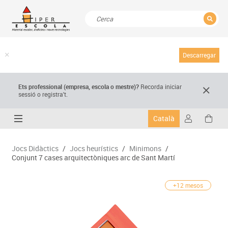
TANCAR
Resultats de la recerca
Descarregar
Ets professional (empresa,
escola
o mestre)
?
Recorda
iniciar
sessió o registra't.
Català
Jocs Didàctics
/
Jocs heurístics
/
Minimons
/
Conjunt 7 cases arquitectòniques arc de Sant Martí
+12 mesos