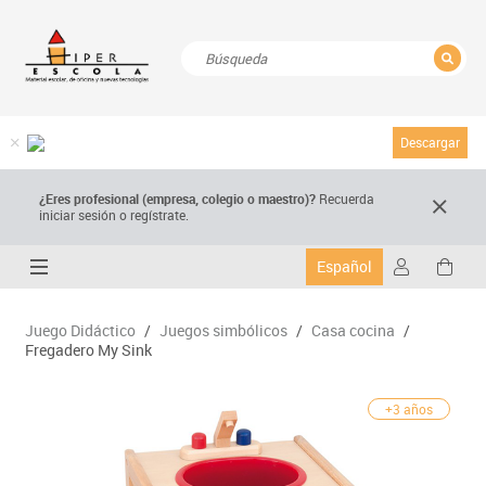
CERRAR
Resultados de la búsqueda
Descargar
¿Eres profesional (empresa, colegio o maestro)?
Recuerda
iniciar sesión o regístrate.
Español
Juego Didáctico
/
Juegos simbólicos
/
Casa cocina
/
Fregadero My Sink
+3 años