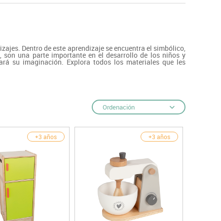
Hockey
Piscina
tas
Protección deportiva
izajes. Dentro de este aprendizaje se encuentra el simbólico,
deportivos
Psicomotricidad
 son una parte importante en el desarrollo de los niños y
ará su imaginación. Explora todos los materiales que les
Deportes raqueta
Gimnasia rítmica
Ordenación
+3 años
+3 años