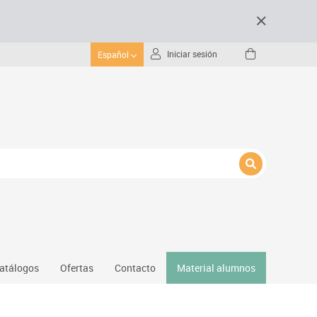
Iniciar sesión
Español
atálogos
Ofertas
Contacto
Material alumnos
nativos
Gimnasio