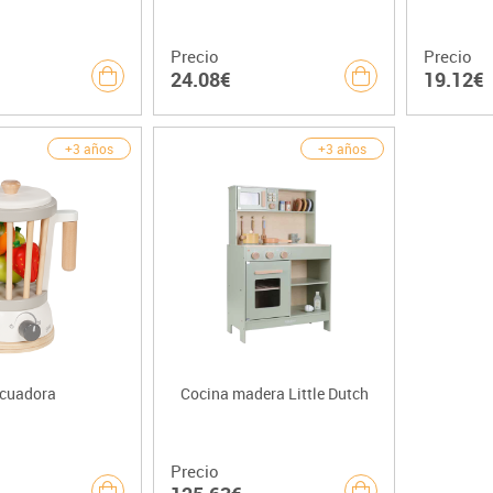
Precio
Precio
24.08€
19.12€
+3 años
+3 años
icuadora
Cocina madera Little Dutch
Precio