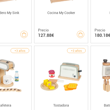
dero My Sink
Cocina My Cooker
Precio
Precio
127.88€
180.18
+3 años
+3 años
afetera
Tostadora
Bat