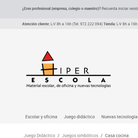
¿Eres profesional (empresa, colegio o maestro)?
Recuerda iniciar sesió
Atención cliente:
L-V 8h a 16h (Tel. 972 222 094)
Tienda:
L-V 8h a 16h 
Escolar y oficina
Juego didáctico
Nuevas tecnología
Archivo, carpetas y clasificadores
Primeras edades
Audio
Juego Didáctico
/
Juegos simbólicos
/
Casa cocina
Me