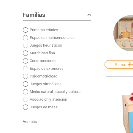
Papel y manipulados
Espacios multisensoriales
Cámaras videoco
As
Manualidades
Juegos heuristicos
Carteleria digital
Familias
Ju
Escritura y corrección
Motricidad fina
Connectividad y 
Le
Primeras edades
Complementos de oficina
Construcciones
Mobiliario tecnol
Mú
Espacios multisensoriales
Plastificación, encuadernación y destrucción
Espacios exteriores
Monitores interac
Ma
Juegos heuristicos
Informática
Psicomotricidad
Ci
Motricidad fina
Higiene
Juegos simbólicos
Construcciones
Dibujo técnico y artístico
Filtros
Espacios exteriores
Material escolar
Psicomotricidad
Juegos simbólicos
Medio natural, social y cultural
Asociación y atención
Juegos de mesa
Ver más