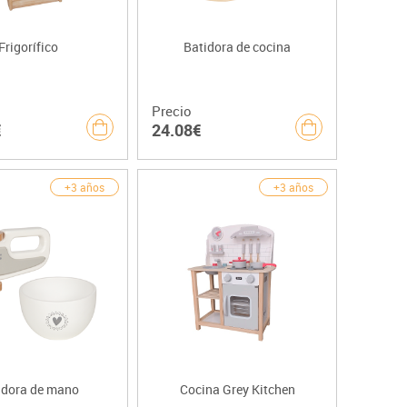
Frigorífico
Batidora de cocina
Precio
€
24.08€
+3 años
+3 años
idora de mano
Cocina Grey Kitchen