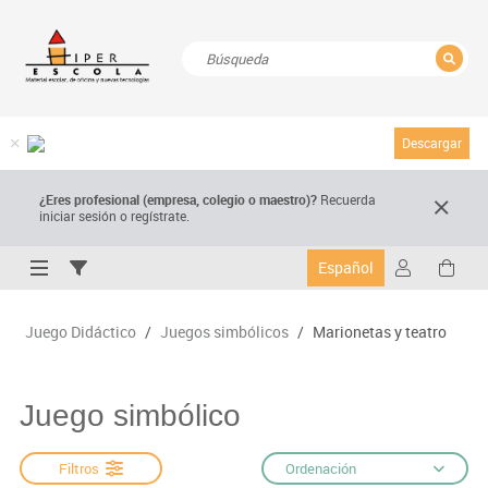
CERRAR
Resultados de la búsqueda
Descargar
¿Eres profesional (empresa, colegio o maestro)?
Recuerda
iniciar sesión o regístrate.
Español
Juego Didáctico
/
Juegos simbólicos
/
Marionetas y teatro
Juego simbólico
Filtros
Ordenación