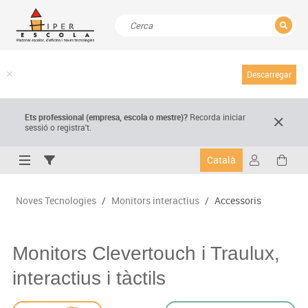
TANCAR
Resultats de la recerca
Descarregar
Ets professional (empresa,
escola
o mestre)
?
Recorda
iniciar
sessió o registra't.
Català
Noves Tecnologies
/
Monitors interactius
/
Accessoris
Monitors Clevertouch i Traulux,
interactius i tàctils