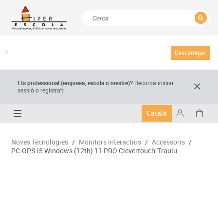
TANCAR
Resultats de la recerca
Descarregar
Ets professional (empresa,
escola
o mestre)
?
Recorda
iniciar
sessió o registra't.
Català
Noves Tecnologies
/
Monitors interactius
/
Accessoris
/
PC-OPS i5 Windows (12th) 11 PRO Clevertouch-Traulu