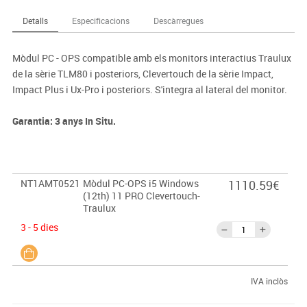
Detalls
Especificacions
Descàrregues
Mòdul PC - OPS compatible amb els monitors interactius Traulux
de la sèrie TLM80 i posteriors, Clevertouch de la sèrie Impact,
Impact Plus i Ux-Pro i posteriors. S'integra al lateral del monitor.
Garantia: 3 anys In Situ.
NT1AMT0521
Mòdul PC-OPS i5 Windows
1110.59€
(12th) 11 PRO Clevertouch-
Traulux
3 - 5 dies
IVA inclòs