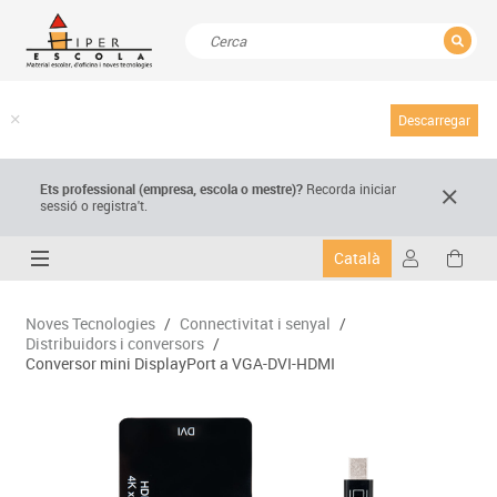
TANCAR
Resultats de la recerca
Descarregar
Ets professional (empresa,
escola
o mestre)
?
Recorda
iniciar
sessió o registra't.
Català
Noves Tecnologies
/
Connectivitat i senyal
/
Distribuidors i conversors
/
Conversor mini DisplayPort a VGA-DVI-HDMI