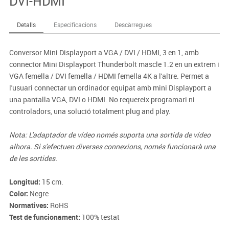
DVI-HDMI
Detalls
Especificacions
Descàrregues
Conversor Mini Displayport a VGA / DVI / HDMI, 3 en 1, amb
connector Mini Displayport Thunderbolt mascle 1.2 en un extrem i
VGA femella / DVI femella / HDMI femella 4K a l'altre. Permet a
l'usuari connectar un ordinador equipat amb mini Displayport a
una pantalla VGA, DVI o HDMI. No requereix programari ni
controladors, una solució totalment plug and play.
Nota: L'adaptador de vídeo només suporta una sortida de vídeo
alhora. Si s'efectuen diverses connexions, només funcionarà una
de les sortides.
Longitud:
15 cm.
Color:
Negre
Normatives:
RoHS
Test de funcionament:
100% testat