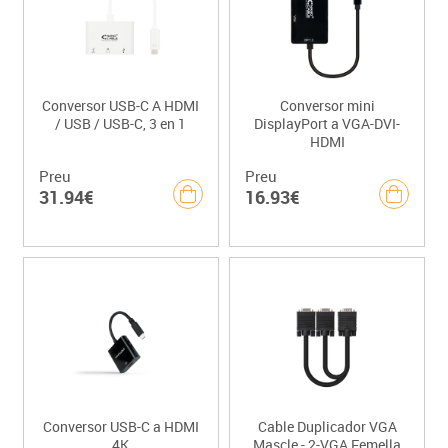
Conversor USB-C A HDMI
Conversor mini
/ USB / USB-C, 3 en 1
DisplayPort a VGA-DVI-
HDMI
Preu
Preu
31.94€
16.93€
Conversor USB-C a HDMI
Cable Duplicador VGA
4K
Mascle - 2-VGA Femella