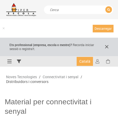
TANCAR
Resultats de la recerca
Descarregar
Ets professional (empresa,
escola
o mestre)
?
Recorda
iniciar
sessió o registra't.
Català
Noves Tecnologies
/
Connectivitat i senyal
/
Distribuidors i conversors
Material per connectivitat i
senyal