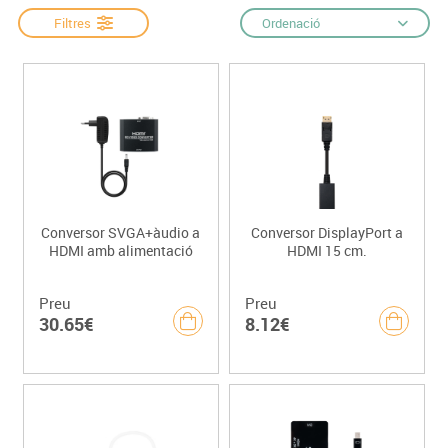
Filtres
Ordenació
Conversor SVGA+àudio a
Conversor DisplayPort a
HDMI amb alimentació
HDMI 15 cm.
Preu
Preu
30.65€
8.12€