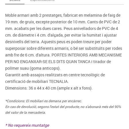
Moble armari amb 2 prestatges, fabricat en melamina de faig de
19 mm. de gruix, excepte posterior de 10 mm. Cants de PVC de 2
mm. acabats per les dues cares. Peus anivelladors de PVC de 4
cm. de diàmetre i 4 cm. d'alçada, per evitar la humitat i ajustar
desnivells del terra. Aquests peus es poden treure per poder
superposar sobre diferents armaris, o bé ser substituïts per rodes
amb fre de 6 cm. d'altura. PORTES INTERIORS AMB MECANISME
PER NO ENGANXAR-SE ELS DITS QUAN TANCA i tirador de
polímer suau (goma anticops).
Garantit amb assajos realitzats en centre tecnològic de
certificació de mobiliari TECNALIA.
Dimensions: 36 x 44 x 40 cm (ample x alt x fons).
*Condicions: El mobiliari es demana per encàrrec.
En cas de devolució, segons l'estat del producte, no s'abonarà més del 90%
del valor de la mercaderia.
* No requereix muntatge