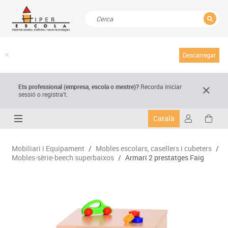
TANCAR
Resultats de la recerca
Descarregar
Ets professional (empresa,
escola
o mestre)
?
Recorda
iniciar
sessió o registra't.
Català
Mobiliari i Equipament
/
Mobles escolars, casellers i cubeters
/
Mobles-sèrie-beech superbaixos
/
Armari 2 prestatges Faig